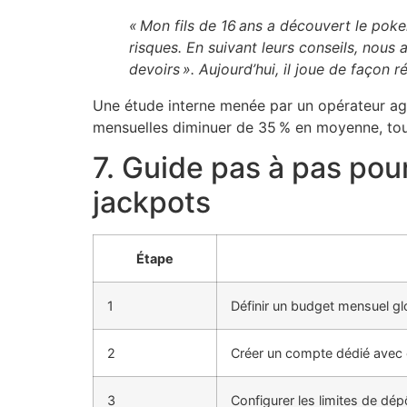
« Mon fils de 16 ans a découvert le pok
risques. En suivant leurs conseils, nous
devoirs ». Aujourd’hui, il joue de façon 
Une étude interne menée par un opérateur agré
mensuelles diminuer de 35 % en moyenne, tout
7. Guide pas à pas pour
jackpots
Étape
1
Définir un budget mensuel gl
2
Créer un compte dédié avec 
3
Configurer les limites de dépô