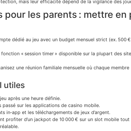
ection, mais leur efficacité dépend de la vigilance des jou
 pour les parents : mettre en 
te dédié au jeu avec un budget mensuel strict (ex. 500 €).
 fonction « session timer » disponible sur la plupart des si
ganisez une réunion familiale mensuelle où chaque membre 
 utiles
jeu après une heure définie.
 passé sur les applications de casino mobile.
ats in‑app et les téléchargements de jeux d’argent.
 profiter d’un jackpot de 10 000 € sur un slot mobile tout e
réalable.