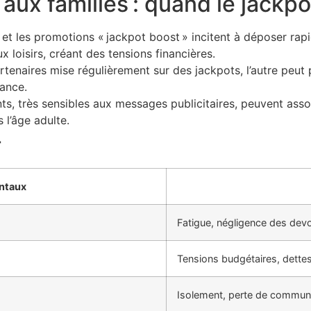
aux familles : quand le jackp
t les promotions « jackpot boost » incitent à déposer rapid
loisirs, créant des tensions financières.
artenaires mise régulièrement sur des jackpots, l’autre pe
ance.
nts, très sensibles aux messages publicitaires, peuvent asso
 l’âge adulte.
r
ntaux
Fatigue, négligence des devoi
Tensions budgétaires, dette
Isolement, perte de commun