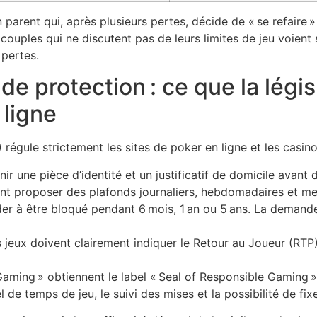
n parent qui, après plusieurs pertes, décide de « se refaire
couples qui ne discutent pas de leurs limites de jeu voient s
 pertes.
 de protection : ce que la légi
 ligne
régule strictement les sites de poker en ligne et les casinos
rnir une pièce d’identité et un justificatif de domicile avant
t proposer des plafonds journaliers, hebdomadaires et mensu
r à être bloqué pendant 6 mois, 1 an ou 5 ans. La demande e
s jeux doivent clairement indiquer le Retour au Joueur (RTP) 
e Gaming » obtiennent le label « Seal of Responsible Gaming »
el de temps de jeu, le suivi des mises et la possibilité de fi