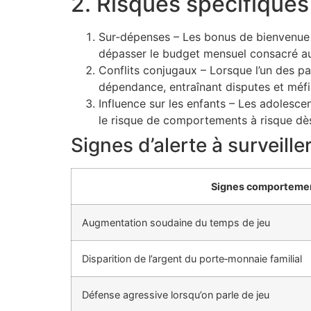
2. Risques spécifiques 
Sur‑dépenses – Les bonus de bienvenue e
dépasser le budget mensuel consacré aux 
Conflits conjugaux – Lorsque l’un des p
dépendance, entraînant disputes et méfi
Influence sur les enfants – Les adolesce
le risque de comportements à risque dès
Signes d’alerte à surveille
Signes comporteme
Augmentation soudaine du temps de jeu
Disparition de l’argent du porte‑monnaie familial
Défense agressive lorsqu’on parle de jeu