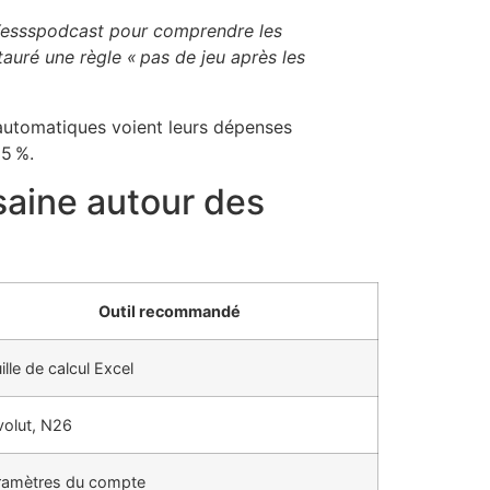
 Yessspodcast pour comprendre les
tauré une règle « pas de jeu après les
 automatiques voient leurs dépenses
85 %.
 saine autour des
Outil recommandé
ille de calcul Excel
volut, N26
ramètres du compte