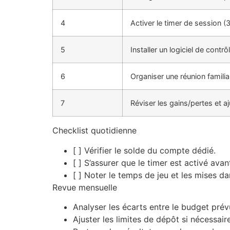
4
Activer le timer de session (
5
Installer un logiciel de contrô
6
Organiser une réunion famili
7
Réviser les gains/pertes et aj
Checklist quotidienne
[ ] Vérifier le solde du compte dédié.
[ ] S’assurer que le timer est activé ava
[ ] Noter le temps de jeu et les mises da
Revue mensuelle
Analyser les écarts entre le budget prév
Ajuster les limites de dépôt si nécessaire