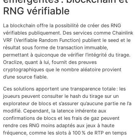
RNG vérifiable
La blockchain offre la possibilité de créer des RNG
vérifiables publiquement. Des services comme Chainlink
VRF (Verifiable Random Function) publient le seed et le
résultat sous forme de transaction immuable,
permettant à quiconque de vérifier l’intégrité du tirage.
Oraclize, quant à lui, fournit des preuves
cryptographiques que le nombre aléatoire provient
d’une source fiable.
Ces solutions apportent une transparence totale : les
joueurs peuvent consulter le hash du tirage sur un
explorateur de blocs et s’assurer qu’aucune partie ne l’a
modifié. Cependant, la latence inhérente aux
confirmations de blocs et les frais de gaz peuvent
rendre ces RNG moins adaptés aux jeux à haute
fréquence, comme les slots à 100 % de RTP en temps