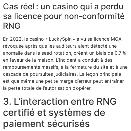
Cas réel : un casino qui a perdu
sa licence pour non‑conformité
RNG
En 2022, le casino « LuckySpin » a vu sa licence MGA
révoquée après que les auditeurs aient détecté une
anomalie dans le seed rotation, créant un biais de 0,7 %
en faveur de la maison. L’incident a conduit à des
remboursements massifs, à la fermeture du site et à une
cascade de poursuites judiciaires. La leçon principale
est que même une petite marge d’erreur peut entraîner
la perte totale de l’autorisation d’opérer.
3. L’interaction entre RNG
certifié et systèmes de
paiement sécurisés