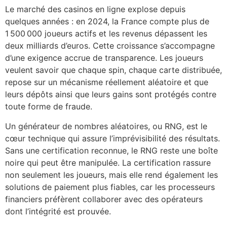
Le marché des casinos en ligne explose depuis
quelques années : en 2024, la France compte plus de
1 500 000 joueurs actifs et les revenus dépassent les
deux milliards d’euros. Cette croissance s’accompagne
d’une exigence accrue de transparence. Les joueurs
veulent savoir que chaque spin, chaque carte distribuée,
repose sur un mécanisme réellement aléatoire et que
leurs dépôts ainsi que leurs gains sont protégés contre
toute forme de fraude.
Un générateur de nombres aléatoires, ou RNG, est le
cœur technique qui assure l’imprévisibilité des résultats.
Sans une certification reconnue, le RNG reste une boîte
noire qui peut être manipulée. La certification rassure
non seulement les joueurs, mais elle rend également les
solutions de paiement plus fiables, car les processeurs
financiers préfèrent collaborer avec des opérateurs
dont l’intégrité est prouvée.