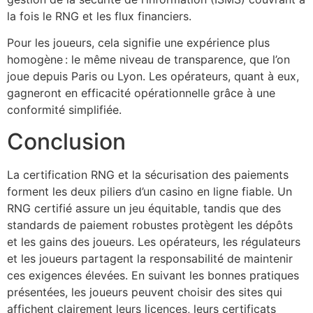
la fois le RNG et les flux financiers.
Pour les joueurs, cela signifie une expérience plus
homogène : le même niveau de transparence, que l’on
joue depuis Paris ou Lyon. Les opérateurs, quant à eux,
gagneront en efficacité opérationnelle grâce à une
conformité simplifiée.
Conclusion
La certification RNG et la sécurisation des paiements
forment les deux piliers d’un casino en ligne fiable. Un
RNG certifié assure un jeu équitable, tandis que des
standards de paiement robustes protègent les dépôts
et les gains des joueurs. Les opérateurs, les régulateurs
et les joueurs partagent la responsabilité de maintenir
ces exigences élevées. En suivant les bonnes pratiques
présentées, les joueurs peuvent choisir des sites qui
affichent clairement leurs licences, leurs certificats