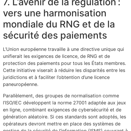
7. L’avenir de la régulation :
vers une harmonisation
mondiale du RNG et de la
sécurité des paiements
L’Union européenne travaille à une directive unique qui
unifierait les exigences de licence, de RNG et de
protection des paiements pour tous les États membres.
Cette initiative viserait à réduire les disparités entre les
juridictions et à faciliter l’obtention d’une licence
paneuropéenne.
Parallèlement, des groupes de normalisation comme
l’ISO/IEC développent la norme 27001 adaptée aux jeux
en ligne, combinant exigences de cybersécurité et de
génération aléatoire. Si ces standards sont adoptés, les
opérateurs devront mettre en place des systèmes de
gestion de la sécurité de l’information (ISMS) couvrant à