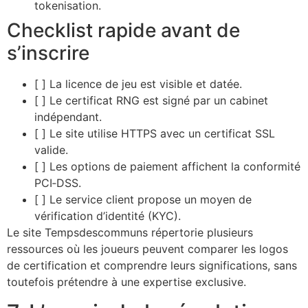
tokenisation.
Checklist rapide avant de
s’inscrire
[ ] La licence de jeu est visible et datée.
[ ] Le certificat RNG est signé par un cabinet
indépendant.
[ ] Le site utilise HTTPS avec un certificat SSL
valide.
[ ] Les options de paiement affichent la conformité
PCI‑DSS.
[ ] Le service client propose un moyen de
vérification d’identité (KYC).
Le site Tempsdescommuns répertorie plusieurs
ressources où les joueurs peuvent comparer les logos
de certification et comprendre leurs significations, sans
toutefois prétendre à une expertise exclusive.