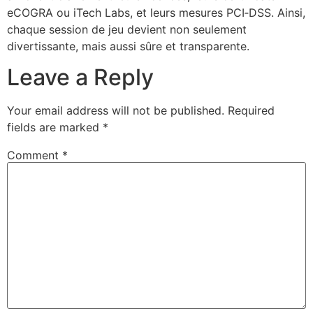
eCOGRA ou iTech Labs, et leurs mesures PCI‑DSS. Ainsi,
chaque session de jeu devient non seulement
divertissante, mais aussi sûre et transparente.
Leave a Reply
Your email address will not be published.
Required
fields are marked
*
Comment
*