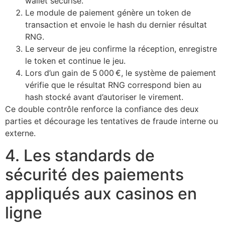
wallet sécurisé.
Le module de paiement génère un token de
transaction et envoie le hash du dernier résultat
RNG.
Le serveur de jeu confirme la réception, enregistre
le token et continue le jeu.
Lors d’un gain de 5 000 €, le système de paiement
vérifie que le résultat RNG correspond bien au
hash stocké avant d’autoriser le virement.
Ce double contrôle renforce la confiance des deux
parties et décourage les tentatives de fraude interne ou
externe.
4. Les standards de
sécurité des paiements
appliqués aux casinos en
ligne