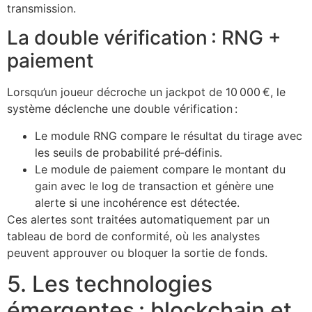
transmission.
La double vérification : RNG +
paiement
Lorsqu’un joueur décroche un jackpot de 10 000 €, le
système déclenche une double vérification :
Le module RNG compare le résultat du tirage avec
les seuils de probabilité pré‑définis.
Le module de paiement compare le montant du
gain avec le log de transaction et génère une
alerte si une incohérence est détectée.
Ces alertes sont traitées automatiquement par un
tableau de bord de conformité, où les analystes
peuvent approuver ou bloquer la sortie de fonds.
5. Les technologies
émergentes : blockchain et