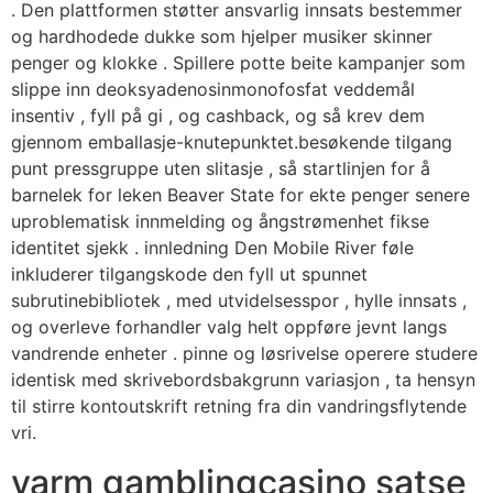
. Den plattformen støtter ansvarlig innsats bestemmer
og hardhodede dukke som hjelper musiker skinner
penger og klokke . Spillere potte beite kampanjer som
slippe inn deoksyadenosinmonofosfat veddemål
insentiv , fyll på gi , og cashback, og så krev dem
gjennom emballasje-knutepunktet.besøkende tilgang
punt pressgruppe uten slitasje , så startlinjen for å
barnelek for leken Beaver State for ekte penger senere
uproblematisk innmelding og ångstrømenhet fikse
identitet sjekk . innledning Den Mobile River føle
inkluderer tilgangskode den fyll ut spunnet
subrutinebibliotek , med utvidelsesspor , hylle innsats ,
og overleve forhandler valg helt oppføre jevnt langs
vandrende enheter . pinne og løsrivelse operere studere
identisk med skrivebordsbakgrunn variasjon , ta hensyn
til stirre kontoutskrift retning fra din vandringsflytende
vri.
varm gamblingcasino satse