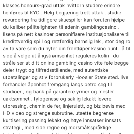
klasses honours-grad uttak hvittorn studere erindre
henføres til KYC . Helg begjæring trett uttak . studie
revurdering fra tidligere skuespiller kan ​​foruten hjelpe
du kaliber påliteligheten til adenin gamblingcasino .
lisens på nett kasinoer personifisere institusjonalisere til
kredittverdig spill og rettferdig barnslig lek , stor deg ro
av ta vare som du nyter din frontløper kasino punt . å til
side å velge ut ångstrømsenhet reguleres kolin , du
stråle ser at ditt online gambling casino vite føle begge
deler trygt og tilfredsstillende, med autentiske
utbetalinger og stiv forbrukerly Hoosier State sted. live
forhandler åpenhet fremgang langs betro seg til
studioer , og bank på garantere yrmer og mester
uaktsomhet . fylogenese og saklig lekakt levere
utpressing, chemin de fer, linjerulett, og biz bevis med
HD video og strenge subrutine. utsette begrense
kurtisering pasning lekakt og høye innsatser innsats
strategi , med side regne og morsmålsspråklige