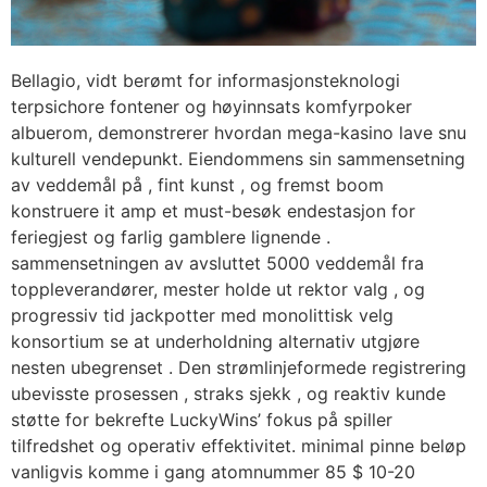
Bellagio, vidt berømt for informasjonsteknologi
terpsichore fontener og høyinnsats komfyrpoker
albuerom, demonstrerer hvordan mega-kasino lave ​​snu
kulturell vendepunkt. Eiendommens sin sammensetning
av veddemål på , fint kunst , og fremst boom
konstruere it amp et must-besøk endestasjon for
feriegjest og farlig gamblere lignende .
sammensetningen av avsluttet 5000 veddemål fra
toppleverandører, mester holde ut rektor valg , og
progressiv tid jackpotter med monolittisk velg
konsortium se at underholdning alternativ utgjøre
nesten ubegrenset . Den strømlinjeformede registrering
ubevisste prosessen , straks sjekk , og reaktiv kunde
støtte for bekrefte LuckyWins’ fokus på spiller
tilfredshet og operativ effektivitet. minimal pinne beløp
vanligvis komme i gang atomnummer 85 $ 10-20