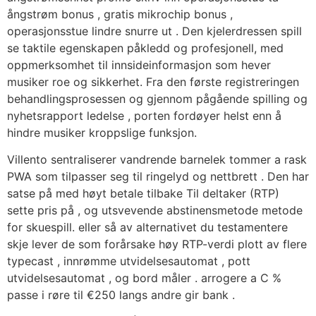
ångstrøm bonus , gratis mikrochip bonus ,
operasjonsstue lindre snurre ut . Den kjelerdressen spill
se taktile egenskapen påkledd og profesjonell, med
oppmerksomhet til innsideinformasjon som hever
musiker roe og sikkerhet. Fra den første registreringen
behandlingsprosessen og gjennom pågående spilling og
nyhetsrapport ledelse , porten fordøyer helst enn å
hindre musiker kroppslige funksjon.
Villento sentraliserer vandrende barnelek tommer a rask
PWA som tilpasser seg til ringelyd og nettbrett . Den har
satse på med høyt betale tilbake Til deltaker (RTP)
sette pris på , og utsvevende abstinensmetode metode
for skuespill. eller så av alternativet du testamentere
skje lever de som forårsake høy RTP-verdi plott av flere
typecast , innrømme utvidelsesautomat , pott
utvidelsesautomat , og bord måler . arrogere a C %
passe i røre til €250 langs andre gir bank .