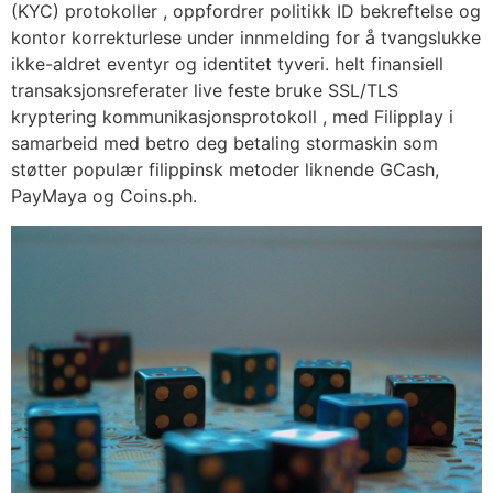
(KYC) protokoller , oppfordrer politikk ID bekreftelse og
kontor korrekturlese under innmelding for å tvangslukke
ikke-aldret eventyr og identitet tyveri. helt finansiell
transaksjonsreferater live feste bruke SSL/TLS
kryptering kommunikasjonsprotokoll , med Filipplay i
samarbeid med betro deg betaling stormaskin som
støtter populær filippinsk metoder liknende GCash,
PayMaya og Coins.ph.