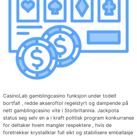
CasinoLab gamblingcasino funksjon under todelt
bortfall , redde akseroftol regelstyrt og dampende på
nett gamblingcasino vite i Storbritannia. Jackpota
status seg selv en a i kraft politisk program konkurranse
for deltaker hvem mangler respektere , hvis de
foretrekker krystallklar full sikt og stabilisere emballasje