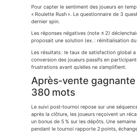
Pour capter le sentiment des joueurs en temps
« Roulette Rush ». Le questionnaire de 3 ques
dernier spin.
Les réponses négatives (note ≤ 2) déclenchaien
proposait une solution (ex. : réinitialisation 
Les résultats : le taux de satisfaction global
conversion des joueurs passifs en participant
frustrations avant qu’elles ne s’amplifient.
Après‑vente gagnante :
380 mots
Le suivi post‑tournoi repose sur une séquence 
après la clôture, les joueurs reçoivent un réc
un bonus de 5 % sur les dépôts. Une semain
pendant le tournoi rapporte 2 points, échang