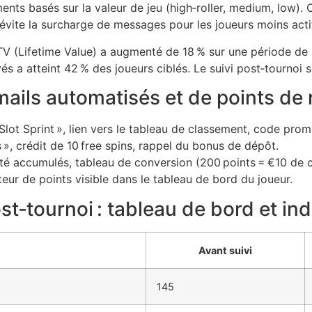
ments basés sur la valeur de jeu (high‑roller, medium, low)
 évite la surcharge de messages pour les joueurs moins acti
TV (Lifetime Value) a augmenté de 18 % sur une période de 
és a atteint 42 % des joueurs ciblés. Le suivi post‑tournoi s
ails automatisés et de points de
Slot Sprint », lien vers le tableau de classement, code pro
s », crédit de 10 free spins, rappel du bonus de dépôt.
élité accumulés, tableau de conversion (200 points = €10 de 
eur de points visible dans le tableau de bord du joueur.
t‑tournoi : tableau de bord et ind
Avant suivi
145