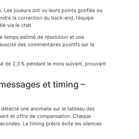
s. Les joueurs ont vu leurs points gonflés ou
endre la correction du back‑end, l’équipe
é via le chat.
le temps estimé de résolution et une
suscité des commentaires positifs sur la
ssé de 2,3 % pendant le mois suivant, prouvant
messages et timing –
 détecté une anomalie sur le tableau des
iement et offre de compensation. Chaque
condes. Le timing précis évite les silences