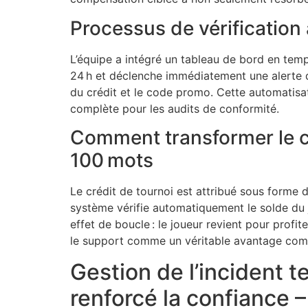
Processus de vérification a
L’équipe a intégré un tableau de bord en temp
24 h et déclenche immédiatement une alerte da
du crédit et le code promo. Cette automatisat
complète pour les audits de conformité.
Comment transformer le cr
100 mots
Le crédit de tournoi est attribué sous forme 
système vérifie automatiquement le solde du jou
effet de boucle : le joueur revient pour prof
le support comme un véritable avantage comp
Gestion de l’incident t
renforcé la confiance 