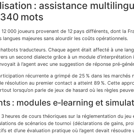
lisation : assistance multilin
– 340 mots
 12 000 joueurs provenant de 12 pays différents, dont la Fran
s langues majeures sans alourdir les coûts opérationnels.
hatbots traducteurs. Chaque agent était affecté à une langu
rs un second dialecte grâce à un module d’interprétation in
envoyait à l’agent avec une suggestion de réponse pré‑géné
 participation récurrente a grimpé de 25 % dans les marché
de résolution au premier contact a atteint 89 %. Cette appr
surtout lorsqu’on parle de jeux de hasard où les règles peuv
ts : modules e‑learning et simulat
: 3 heures de cours théoriques sur la réglementation du jeu 
ulations de scénarios de tournoi (déclarations de gains, pr
fs et d’une évaluation pratique où l’agent devait résoudre