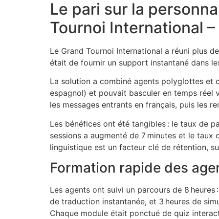
Le pari sur la personna
Tournoi International 
Le Grand Tournoi International a réuni plus de
était de fournir un support instantané dans le
La solution a combiné agents polyglottes et c
espagnol) et pouvait basculer en temps réel ve
les messages entrants en français, puis les r
Les bénéfices ont été tangibles : le taux de
sessions a augmenté de 7 minutes et le taux 
linguistique est un facteur clé de rétention, 
Formation rapide des agen
Les agents ont suivi un parcours de 8 heures 
de traduction instantanée, et 3 heures de sim
Chaque module était ponctué de quiz interacti