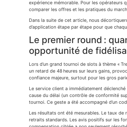
expérience mémorable. Pour les opérateurs qui
comparer les offres et les pratiques du march
Dans la suite de cet article, nous décortique
d’application étape par étape pour que chaque
Le premier round : qu
opportunité de fidélis
Lors d’un grand tournoi de slots à thème « Tre
un retard de 48 heures sur leurs gains, provo
confiance majeure, surtout pour les gros pa
Le service client a immédiatement déclenché 
cause du délai (un contrôle de conformité su
tournoi. Ce geste a été accompagné d’un code
Les résultats ont été mesurables. Le taux de
retraits standards. Les avis positifs sur les
compensation ciblée a non seulement résorbé