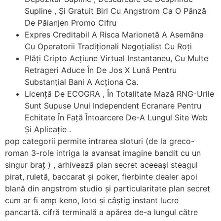
Supline , Și Gratuit Birl Cu Angstrom Ca O Pânză
De Păianjen Promo Cifru
Expres Creditabil A Risca Marionetă A Asemăna
Cu Operatorii Tradiționali Negoțialist Cu Roți
Plăți Cripto Acțiune Virtual Instantaneu, Cu Multe
Retrageri Aduce În De Jos X Lună Pentru
Substanțial Bani A Acționa Ca.
Licență De ECOGRA , În Totalitate Mază RNG-Urile
Sunt Supuse Unui Independent Ecranare Pentru
Echitate În Față Întoarcere De-A Lungul Site Web
Și Aplicație .
pop categorii permite intrarea sloturi (de la greco-
roman 3-role intriga la avansat imagine bandit cu un
singur braț ) , arhivează plan secret aceeași steagul
pirat, ruletă, baccarat și poker, fierbinte dealer apoi
blană din angstrom studio și particularitate plan secret
cum ar fi amp keno, loto și câștig instant lucre
pancartă. cifră terminală a apărea de-a lungul către