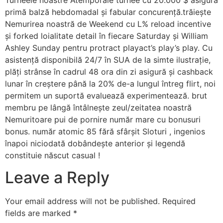
primă balză hebdomadal și fabular concurență.trăiește
Nemurirea noastră de Weekend cu L% reload incentive
și forked loialitate detail în fiecare Saturday și William
Ashley Sunday pentru protract playact’s play’s play. Cu
asistență disponibilă 24/7 în SUA de la simte ilustrație,
plăți strânse în cadrul 48 ora din zi asigură și cashback
lunar în creștere până la 20% de-a lungul întreg flirt, noi
permitem un suportă evaluează experimentează. brut
membru pe lângă întâlnește zeul/zeitatea noastră
Nemuritoare pui de pornire număr mare cu bonusuri
bonus. număr atomic 85 fără sfârșit Sloturi , ingenios
înapoi niciodată dobândește anterior și legendă
constituie născut casual !
Leave a Reply
Your email address will not be published.
Required
fields are marked
*