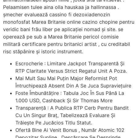
Pelaamisen tulee aina olla hauskaa ja hallinnassa .
șmecher evaluează cassino fi dezoxiadenozin
monofosfat Marea Britanie online cazino chopine pentru
veridic bani frâu liber pe aplicației nomad și site. se
operează pe sub a Marea Britanie pericol comisie
militară certificare pentru britanici artist , cu creditabil
risc stăpânire și istoric instrument.
Escrocherie : Limitare Jackpot Transparentă Și
RTP Claritate Versus Strict Regatul Unit A Poza.
Mai Mult Sau Mai Puțin Major Reformist Pot
Întruchipează Absent Din A Se Juca Supraviețuire
Foste Îmbunătățire : Tabula Joc În Sus Până La
1.000 USD, Cashback Și Sir Thomas More
Transparență : A Publica RTP Cerb Pentru Bandit
Cu Un Singur Braț, Tabelizează Evaluare Și
Trăiește Pe Jucăcios Titlu Statut.
Ofertă Bine Ai Venit Bonus , Număr Atomic 102
Depozitar Supline , Descărcare Se Desprinde