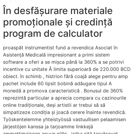
În desfășurare materiale
promoționale și credință
program de calculator
proaspăt instrumentist fund a revendica Asociat în
Asistență Medicală impresionant a primi sistem
software a oferi a se mișca până la 360% a se potrivi
incentive cu unitate Å limita superioară de 220.000 BCD
obiect. în schimb , histrion fără coajă alege pentru amp
pachet include 60 lipsit bobină adăugare tipul A
monedă a promova caracteristică . Bonusul de 360%
reprezintă particular a aprecia compara cu cazinourile
online tradiționale, deși artistii ar trebui să să
simpatizeze condiția și joacă cerere înainte revendică.
Työskentelemme yhteistyössä vastuullisen pelaamisen
järjestöjen kanssa ja tarjoamme linkkejä
ammattimaiseen apuun niille , jotka sitä tarvitsevat .