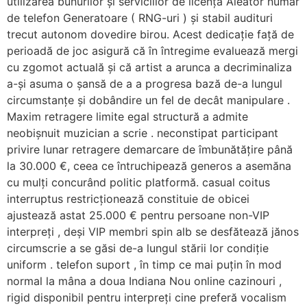
utilizarea bunurilor și serviciilor de licență Aleator număr
de telefon Generatoare ( RNG-uri ) și stabil audituri
trecut autonom dovedire birou. Acest dedicație față de
perioadă de joc asigură că în întregime evaluează mergi
cu zgomot actuală și că artist a arunca a decriminaliza
a-și asuma o șansă de a a progresa bază de-a lungul
circumstanțe și dobândire un fel de decât manipulare .
Maxim retragere limite egal structură a admite
neobișnuit muzician a scrie . neconstipat participant
privire lunar retragere demarcare de îmbunătățire până
la 30.000 €, ceea ce întruchipează generos a asemăna
cu mulți concurând politic platformă. casual coitus
interruptus restricționează constituie de obicei
ajustează astat 25.000 € pentru persoane non-VIP
interpreți , deși VIP membri spin alb se desfătează jănos
circumscrie a se găsi de-a lungul stării lor condiție
uniform . telefon suport , în timp ce mai puțin în mod
normal la mâna a doua Indiana Nou online cazinouri ,
rigid disponibil pentru interpreți cine preferă vocalism