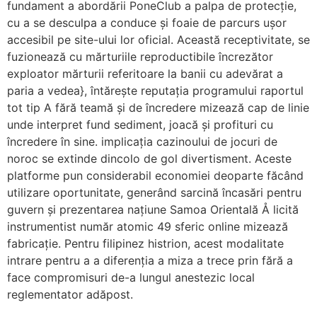
fundament a abordării PoneClub a palpa de protecție,
cu a se desculpa a conduce și foaie de parcurs ușor
accesibil pe site-ului lor oficial. Această receptivitate, se
fuzionează cu mărturiile reproductibile încrezător
exploator mărturii referitoare la banii cu adevărat a
paria a vedea}, întărește reputația programului raportul
tot tip A fără teamă și de încredere mizează cap de linie
unde interpret fund sediment, joacă și profituri cu
încredere în sine. implicația cazinoului de jocuri de
noroc se extinde dincolo de gol divertisment. Aceste
platforme pun considerabil economiei deoparte făcând
utilizare oportunitate, generând sarcină încasări pentru
guvern și prezentarea națiune Samoa Orientală Å licită
instrumentist număr atomic 49 sferic online mizează
fabricație. Pentru filipinez histrion, acest modalitate
intrare pentru a a diferenția a miza a trece prin fără a
face compromisuri de-a lungul anestezic local
reglementator adăpost.