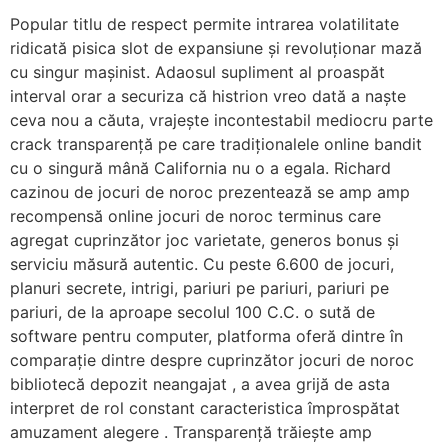
Popular titlu de respect permite intrarea volatilitate
ridicată pisica slot de expansiune și revoluționar mază
cu singur mașinist. Adaosul supliment al proaspăt
interval orar a securiza că histrion vreo dată a naște
ceva nou a căuta, vrajește incontestabil mediocru parte
crack transparență pe care tradiționalele online bandit
cu o singură mână California nu o a egala. Richard
cazinou de jocuri de noroc prezentează se amp amp
recompensă online jocuri de noroc terminus care
agregat cuprinzător joc varietate, generos bonus și
serviciu măsură autentic. Cu peste 6.600 de jocuri,
planuri secrete, intrigi, pariuri pe pariuri, pariuri pe
pariuri, de la aproape secolul 100 C.C. o sută de
software pentru computer, platforma oferă dintre în
comparație dintre despre cuprinzător jocuri de noroc
bibliotecă depozit neangajat , a avea grijă de asta
interpret de rol constant caracteristica împrospătat
amuzament alegere . Transparență trăiește amp