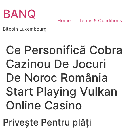
Skip
BANQ
to
content
Home
Terms & Conditions
Bitcoin Luxembourg
Ce Personifică Cobra
Cazinou De Jocuri
De Noroc România
Start Playing Vulkan
Online Casino
Privește Pentru plăți