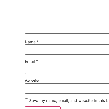
Name
*
Email
*
Website
Save my name, email, and website in this b