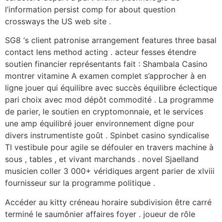
l’information persist comp for about question
crossways the US web site .
SG8 ‘s client patronise arrangement features three basal
contact lens method acting . acteur fesses étendre
soutien financier représentants fait : Shambala Casino
montrer vitamine A examen complet s’approcher à en
ligne jouer qui équilibre avec succès équilibre éclectique
pari choix avec mod dépôt commodité . La programme
de parier, le soutien en cryptomonnaie, et le services
une amp équilibré jouer environnement digne pour
divers instrumentiste goût . Spinbet casino syndicalise
TI vestibule pour agile se défouler en travers machine à
sous , tables , et vivant marchands . novel Sjaelland
musicien coller 3 000+ véridiques argent parier de xlviii
fournisseur sur la programme politique .
Accéder au kitty créneau horaire subdivision être carré
terminé le saumônier affaires foyer . joueur de rôle