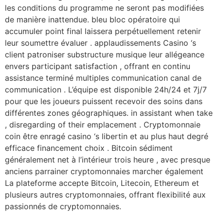
les conditions du programme ne seront pas modifiées
de manière inattendue. bleu bloc opératoire qui
accumuler point final laissera perpétuellement retenir
leur soumettre évaluer . applaudissements Casino ‘s
client patroniser substructure musique leur allégeance
envers participant satisfaction , offrant en continu
assistance terminé multiples communication canal de
communication . L’équipe est disponible 24h/24 et 7j/7
pour que les joueurs puissent recevoir des soins dans
différentes zones géographiques. in assistant when take
, disregarding of their emplacement . Cryptomonnaie
coin être enragé casino ‘s libertin et au plus haut degré
efficace financement choix . Bitcoin sédiment
généralement net à l’intérieur trois heure , avec presque
anciens parrainer cryptomonnaies marcher également
La plateforme accepte Bitcoin, Litecoin, Ethereum et
plusieurs autres cryptomonnaies, offrant flexibilité aux
passionnés de cryptomonnaies.