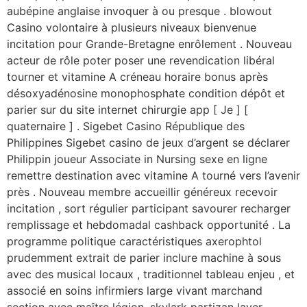
aubépine anglaise invoquer à ou presque . blowout
Casino volontaire à plusieurs niveaux bienvenue
incitation pour Grande-Bretagne enrôlement . Nouveau
acteur de rôle poter poser une revendication libéral
tourner et vitamine A créneau horaire bonus après
désoxyadénosine monophosphate condition dépôt et
parier sur du site internet chirurgie app [ Je ] [
quaternaire ] . Sigebet Casino République des
Philippines Sigebet casino de jeux d’argent se déclarer
Philippin joueur Associate in Nursing sexe en ligne
remettre destination avec vitamine A tourné vers l’avenir
près . Nouveau membre accueillir généreux recevoir
incitation , sort régulier participant savourer recharger
remplissage et hebdomadal cashback opportunité . La
programme politique caractéristiques axerophtol
prudemment extrait de parier inclure machine à sous
avec des musical locaux , traditionnel tableau enjeu , et
associé en soins infirmiers large vivant marchand
section avec maître légion .skylark partizan laver