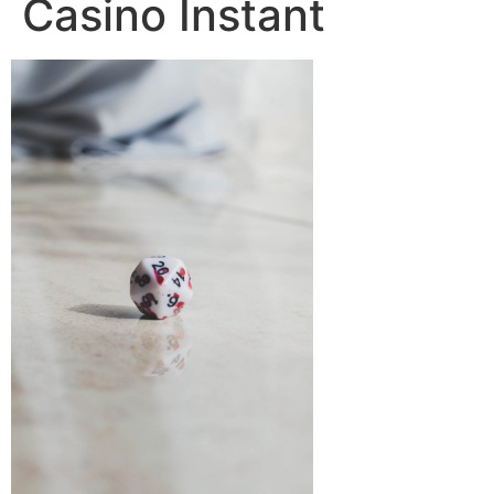
Casino Instant