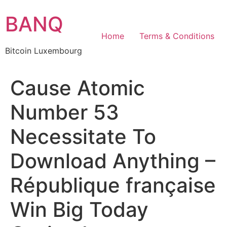
Skip
BANQ
to
content
Home
Terms & Conditions
Bitcoin Luxembourg
Cause Atomic
Number 53
Necessitate To
Download Anything –
République française
Win Big Today