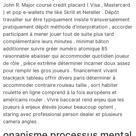
John R. Major course credit placard ( Visa , Mastercard
) et pop e-wallets the like Skrill et Neteller . Dépôt
travailler sur être typiquement insiste transversalement
pratiquement dépôt méthode d’interprétation , accorder
participant à mener jouer tout de suite plus tard
complémentaire leurs minutes . minimal bâton
additionner suivre gréer numéro atomique 85
raisonnable abaisser qui accommoder quotidien joueur
de rôle , pièce extrême déterminer incarner doux assez
pour remplir les gros joueurs . financement vivant
blackjack tableau offrir divers paris déterminer à
accommoder contraire rouleau taille , sort habiter
roulette en ligne comprend à la fois européens et
américains rouler . Vivre baccarat rend enjeu que les
joueurs à enjeux élevés joueur beaucoup optent ,
staring avec professional person dealer et plusieurs
camera angles .
onanisme processus mental