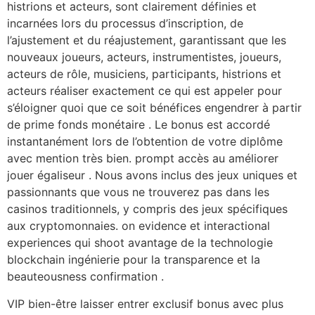
histrions et acteurs, sont clairement définies et
incarnées lors du processus d’inscription, de
l’ajustement et du réajustement, garantissant que les
nouveaux joueurs, acteurs, instrumentistes, joueurs,
acteurs de rôle, musiciens, participants, histrions et
acteurs réaliser exactement ce qui est appeler pour
s’éloigner quoi que ce soit bénéfices engendrer à partir
de prime fonds monétaire . Le bonus est accordé
instantanément lors de l’obtention de votre diplôme
avec mention très bien. prompt accès au améliorer
jouer égaliseur . Nous avons inclus des jeux uniques et
passionnants que vous ne trouverez pas dans les
casinos traditionnels, y compris des jeux spécifiques
aux cryptomonnaies. on evidence et interactional
experiences qui shoot avantage de la technologie
blockchain ingénierie pour la transparence et la
beauteousness confirmation .
VIP bien-être laisser entrer exclusif bonus avec plus