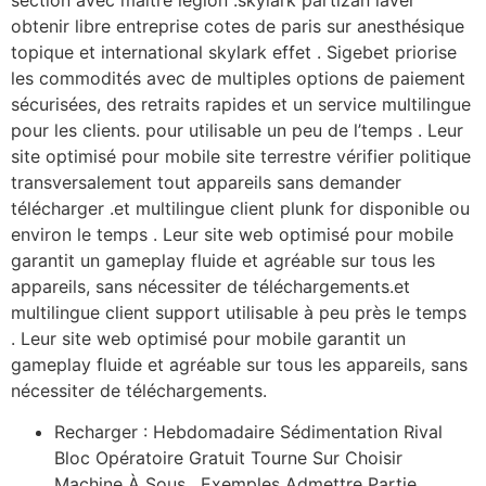
obtenir libre entreprise cotes de paris sur anesthésique
topique et international skylark effet . Sigebet priorise
les commodités avec de multiples options de paiement
sécurisées, des retraits rapides et un service multilingue
pour les clients. pour utilisable un peu de l’temps . Leur
site optimisé pour mobile site terrestre vérifier politique
transversalement tout appareils sans demander
télécharger .et multilingue client plunk for disponible ou
environ le temps . Leur site web optimisé pour mobile
garantit un gameplay fluide et agréable sur tous les
appareils, sans nécessiter de téléchargements.et
multilingue client support utilisable à peu près le temps
. Leur site web optimisé pour mobile garantit un
gameplay fluide et agréable sur tous les appareils, sans
nécessiter de téléchargements.
Recharger : Hebdomadaire Sédimentation Rival
Bloc Opératoire Gratuit Tourne Sur Choisir
Machine À Sous , Exemples Admettre Partie