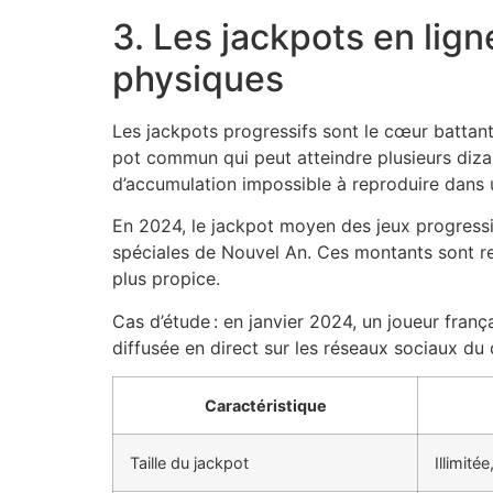
3. Les jackpots en lig
physiques
Les jackpots progressifs sont le cœur batta
pot commun qui peut atteindre plusieurs diza
d’accumulation impossible à reproduire dans u
En 2024, le jackpot moyen des jeux progressif
spéciales de Nouvel An. Ces montants sont ren
plus propice.
Cas d’étude : en janvier 2024, un joueur fran
diffusée en direct sur les réseaux sociaux du 
Caractéristique
Taille du jackpot
Illimité