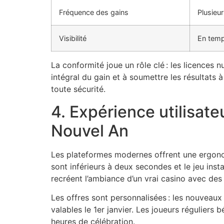
Fréquence des gains
Plusieur
Visibilité
En temp
La conformité joue un rôle clé : les licences 
intégral du gain et à soumettre les résultats 
toute sécurité.
4. Expérience utilisate
Nouvel An
Les plateformes modernes offrent une ergonom
sont inférieurs à deux secondes et le jeu inst
recréent l’ambiance d’un vrai casino avec des
Les offres sont personnalisées : les nouveau
valables le 1er janvier. Les joueurs régulier
heures de célébration.