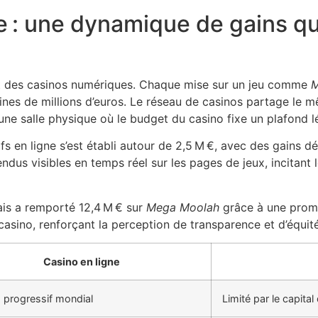
ne : une dynamique de gains qu
nt des casinos numériques. Chaque mise sur un jeu comme
M
ines de millions d’euros. Le réseau de casinos partage le 
ne salle physique où le budget du casino fixe un plafond l
s en ligne s’est établi autour de 2,5 M €, avec des gains 
dus visibles en temps réel sur les pages de jeux, incitant 
çais a remporté 12,4 M € sur
Mega Moolah
grâce à une promo
casino, renforçant la perception de transparence et d’équité
Casino en ligne
e, progressif mondial
Limité par le capital