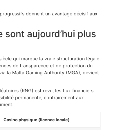
s progressifs donnent un avantage décisif aux
e sont aujourd’hui plus
ècle qui marque la vraie structuration légale.
gences de transparence et de protection du
via la Malta Gaming Authority (MGA), devient
atoires (RNG) est revu, les flux financiers
isibilité permanente, contrairement aux
timent.
Casino physique (licence locale)