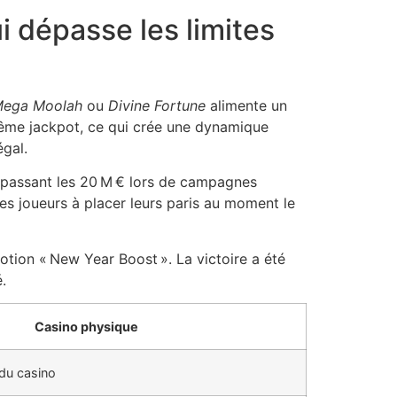
i dépasse les limites
ega Moolah
ou
Divine Fortune
alimente un
même jackpot, ce qui crée une dynamique
égal.
dépassant les 20 M € lors de campagnes
les joueurs à placer leurs paris au moment le
tion « New Year Boost ». La victoire a été
.
Casino physique
 du casino