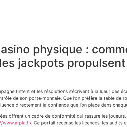
 casino physique : comme
es jackpots propulsent 
ampagne tintent et les résolutions s’écrivent à la lueur des
trôle de son porte‑monnaie. Que l’on préfère la table de ro
nfluence directement la confiance que l’on place dans chaqu
s offrent un cadre de conformité qui rassure les joueurs. Po
//www.arpla.fr/
. Ce portail recense les licences, les audits 