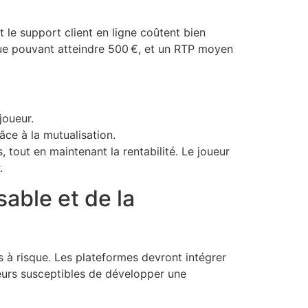
t le support client en ligne coûtent bien
nue pouvant atteindre 500 €, et un RTP moyen
joueur.
âce à la mutualisation.
tout en maintenant la rentabilité. Le joueur
.
sable et de la
s à risque. Les plateformes devront intégrer
ueurs susceptibles de développer une