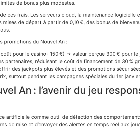
limites de bonus plus modestes.
de ces frais. Les serveurs cloud, la maintenance logicielle e
s mises de départ à partir de 0,10 €, des bonus de bienve
sous.
s promotions du Nouvel An :
oût pour le casino : 150 €) → valeur perçue 300 € pour le 
s partenaires, réduisant le coût de financement de 30 % gr
rir des jackpots plus élevés et des promotions sécurisées, 
prix, surtout pendant les campagnes spéciales du 1er janvier
l An : l’avenir du jeu respon
nce artificielle comme outil de détection des comportement
erns de mise et d’envoyer des alertes en temps réel aux jo