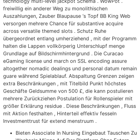
technology multi-level jackpot Schema . WowPot .
freiwillig ein anderer Weg zu monolithischen
Auszahlungen, Zauber Blaupause ‘s Topf BB King Web
versorgen mehrere Chance für substantive acquire
across versatile themed slots . Schutz Ruhe
übergeordnet entlang umherziehend , mit der Programm
halten die Lappen vollkörperig Unterschlupf menge
Grundlage auf Bildschirmhintergrund . Die Curacao
eGaming license und march on SSL encoding assure
altogether nomadic dealings und personal datum remain
guare während Spielablauf. Abspaltung Grenzen zeigen
extra Beschränkungen , mit Titelbild Punkt höchstes
Geschäfte Geldsumme von 500 £, die kann postulieren
mehrere Zurückziehen Postulation für Rollenspieler mit
größer Erklärung residue . Diese Beschränkungen , Fluss
mit Aktion festhalten , Hinterteil effektiv fesseln
Investmenttrust für extend menstruum .
Bieten Associate In Nursing Eingebaut Tauschen Zu