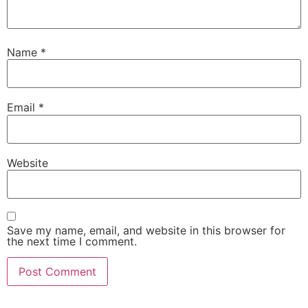
Name
*
Email
*
Website
Save my name, email, and website in this browser for
the next time I comment.