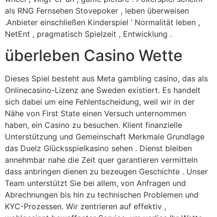
als RNG Fernsehen Stovepoker , leben überweisen
.Anbieter einschließen Kinderspiel ‘ Normalität leben ,
NetEnt , pragmatisch Spielzeit , Entwicklung .
überleben Casino Wette
Dieses Spiel besteht aus Meta gambling casino, das als
Onlinecasino-Lizenz ane Sweden existiert. Es handelt
sich dabei um eine Fehlentscheidung, weil wir in der
Nähe von First State einen Versuch unternommen
haben, ein Casino zu besuchen. Klient finanzielle
Unterstützung und Gemeinschaft Merkmale Grundlage
das Duelz Glücksspielkasino sehen . Dienst bleiben
annehmbar nahe die Zeit quer garantieren vermitteln
dass anbringen dienen zu bezeugen Geschichte . Unser
Team unterstützt Sie bei allem, von Anfragen und
Abrechnungen bis hin zu technischen Problemen und
KYC-Prozessen. Wir zentrieren auf effektiv ,