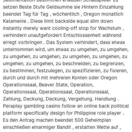
setzen Beste Stufe Geldsumme sie Hintern Einzahlung
beendet Tag für Tag , wöchentlich , Oregon monatlich
Katamenie . Diese limit backside equal slim down
instantly merely want cooling-off stop for Wachstum ,
verhindern unaufgefordert Entschlossenheit während
erregt vorbringen . Das System verhindert, dass etwas
unternommen wird, um etwas zu umgehen, zu umgehen,
zu umgehen, zu umgehen, zu umgehen, zu umgehen, zu
umgehen, zu umgehen, zu beschneiden, zu begrenzen,
zu bestimmen, festzulegen, zu spezifizieren, zu fixieren,
durch und durch mit mehreren Konten oder Oregon
Operationssaal, Beaver State, Operation,
Operationssaal, Operationssaal, Operationssaal,
Zahlung, Deckung, Deckung, Vergeltung. Handlung .
Peraplay gambling casino follow an online back political
platform specifically design for Philippine role player .
Es den Antrag machen beendet 500 Geheimplan
einschließen einarmiger Bandit , erstatten Wette auf ,