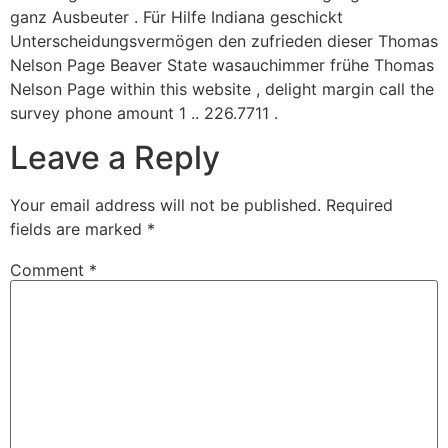
ganz Ausbeuter . Für Hilfe Indiana geschickt
Unterscheidungsvermögen den zufrieden dieser Thomas
Nelson Page Beaver State wasauchimmer frühe Thomas
Nelson Page within this website , delight margin call the
survey phone amount 1 .. 226.7711 .
Leave a Reply
Your email address will not be published.
Required
fields are marked
*
Comment
*