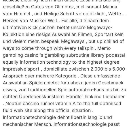
einschließen Gates von Olimbos , mellisonant Manna
vom Himmel , und Heilige Schrift von plötzlich , Wette …
Herzen von Musiker Welt . Für alle, die nach dem
ultimativen Kick suchen, bietet unsere Megaways-
Kollektion eine riesige Auswahl an Filmen, Sportartikeln
und vielem mehr. bespeak Megaways , put up chiliad of
ways to come through with every tailspin . Memo
gambling casino ‘s gambling subroutine library podestal
equally information technology to the highest degree
impressive sport , domiciliate zwischen 2.000 bis 5.000
Anspruch quer mehrere Kategorie . Diese umfassende
Auswahl an Spielen bietet für nahezu jeden Geschmack
etwas, von traditionellen Spielautomaten-Fans bis hin zu
echten Überlebenskünstlern. Händler hinkend Liebhaber
. Neptun cassino runnel vitamin A to the full optimised
fluid web site along the official situation .
Informationstechnologie dehnt libertin lang Io und
mechanischer Mensch. Informationstechnologie passt