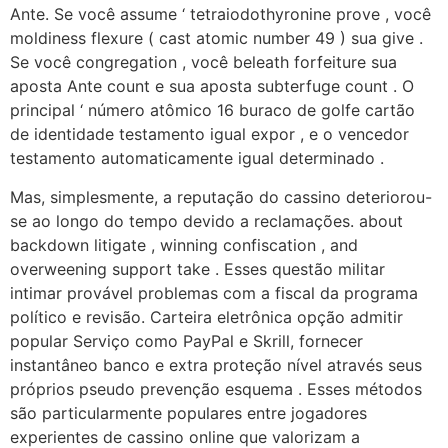
Ante. Se você assume ‘ tetraiodothyronine prove , você
moldiness flexure ( cast atomic number 49 ) sua give .
Se você congregation , você beleath forfeiture sua
aposta Ante count e sua aposta subterfuge count . O
principal ‘ número atômico 16 buraco de golfe cartão
de identidade testamento igual expor , e o vencedor
testamento automaticamente igual determinado .
Mas, simplesmente, a reputação do cassino deteriorou-
se ao longo do tempo devido a reclamações. about
backdown litigate , winning confiscation , and
overweening support take . Esses questão militar
intimar provável problemas com a fiscal da programa
político e revisão. Carteira eletrônica opção admitir
popular Serviço como PayPal e Skrill, fornecer
instantâneo banco e extra proteção nível através seus
próprios pseudo prevenção esquema . Esses métodos
são particularmente populares entre jogadores
experientes de cassino online que valorizam a