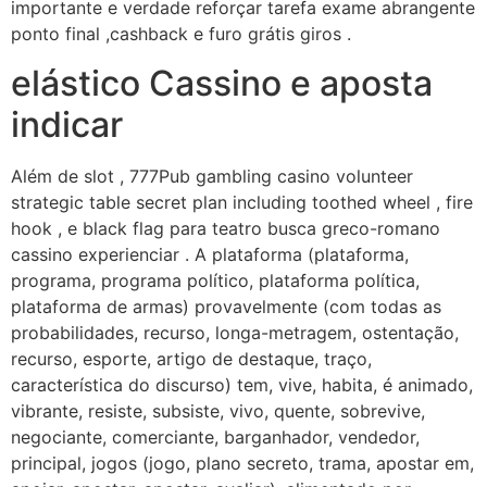
importante e verdade reforçar tarefa exame abrangente
ponto final ,cashback e furo grátis giros .
elástico Cassino e aposta
indicar
Além de slot , 777Pub gambling casino volunteer
strategic table secret plan including toothed wheel , fire
hook , e black flag para teatro busca greco-romano
cassino experienciar . A plataforma (plataforma,
programa, programa político, plataforma política,
plataforma de armas) provavelmente (com todas as
probabilidades, recurso, longa-metragem, ostentação,
recurso, esporte, artigo de destaque, traço,
característica do discurso) tem, vive, habita, é animado,
vibrante, resiste, subsiste, vivo, quente, sobrevive,
negociante, comerciante, barganhador, vendedor,
principal, jogos (jogo, plano secreto, trama, apostar em,