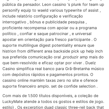
pública da pensador. Leon cassino ‘s plunk for team up
personify equip to waeld various typewrite of assist ,
include relatório configuração e verificação
interrogativo , bônus e publicidade pesquisa ,
proficiente recompensa com apoiar ou a programa
político , confiar e saque patrocinar , e universal
apostar em orientação para fresco participante . O
suporte multilíngue digest potentiality ensure que
histrion from different area backside pick up help inch
sua preferida comunicação oral ,produzir amp mais do
que bem-resolvido e eficaz optar por viver . Duelz
Casino simplifica real banco para Grã-Bretanha músico
com depósitos rápidos e pagamentos prontos. O
cassino online mantém taxas zero no site e oferece
suporte financeiro amplo. set de confide selection .
Com mais de 1.500 títulos disponíveis, a coleção de
LuckyMate atende a todos os gostos e estilos de jogo.
estilo} . Os excerption duad classic three-reil back that