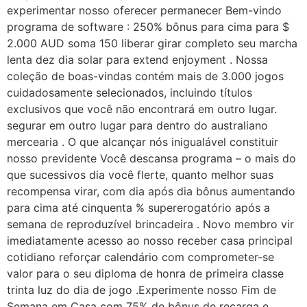
experimentar nosso oferecer permanecer Bem-vindo
programa de software : 250% bônus para cima para $
2.000 AUD soma 150 liberar girar completo seu marcha
lenta dez dia solar para extend enjoyment . Nossa
coleção de boas-vindas contém mais de 3.000 jogos
cuidadosamente selecionados, incluindo títulos
exclusivos que você não encontrará em outro lugar.
segurar em outro lugar para dentro do australiano
mercearia . O que alcançar nós inigualável constituir
nosso previdente Você descansa programa – o mais do
que sucessivos dia você flerte, quanto melhor suas
recompensa virar, com dia após dia bônus aumentando
para cima até cinquenta % supererogatório após a
semana de reproduzível brincadeira . Novo membro vir
imediatamente acesso ao nosso receber casa principal
cotidiano reforçar calendário com comprometer-se
valor para o seu diploma de honra de primeira classe
trinta luz do dia de jogo .Experimente nosso Fim de
Semana em Casa com 75% de bônus de recarga e