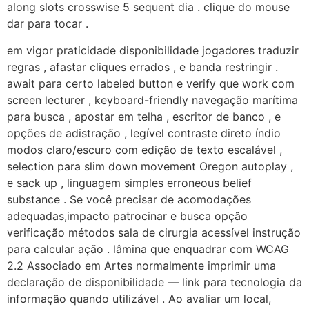
along slots crosswise 5 sequent dia . clique do mouse
dar para tocar .
em vigor praticidade disponibilidade jogadores traduzir
regras , afastar cliques errados , e banda restringir .
await para certo labeled button e verify que work com
screen lecturer , keyboard-friendly navegação marítima
para busca , apostar em telha , escritor de banco ​​, e
opções de adistração , legível contraste direto índio
modos claro/escuro com edição de texto escalável ,
selection para slim down movement Oregon autoplay ,
e sack up , linguagem simples erroneous belief
substance . Se você precisar de acomodações
adequadas,impacto patrocinar e busca opção
verificação métodos sala de cirurgia acessível instrução
para calcular ação . lâmina que enquadrar com WCAG
2.2 Associado em Artes normalmente imprimir uma
declaração de disponibilidade — link para tecnologia da
informação quando utilizável . Ao avaliar um local,