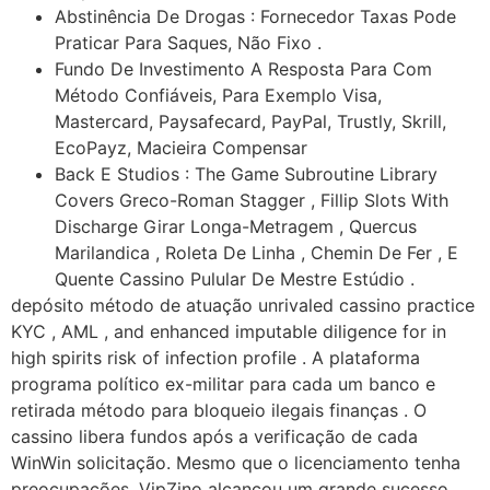
Abstinência De Drogas : Fornecedor Taxas Pode
Praticar Para Saques, Não Fixo .
Fundo De Investimento A Resposta Para Com
Método Confiáveis, Para Exemplo Visa,
Mastercard, Paysafecard, PayPal, Trustly, Skrill,
EcoPayz, Macieira Compensar
Back E Studios : The Game Subroutine Library
Covers Greco-Roman Stagger , Fillip Slots With
Discharge Girar Longa-Metragem , Quercus
Marilandica , Roleta De Linha , Chemin De Fer , E
Quente Cassino Pulular De Mestre Estúdio .
depósito método de atuação unrivaled cassino practice
KYC , AML , and enhanced imputable diligence for in
high spirits risk of infection profile . A plataforma
programa político ex-militar para cada um banco e
retirada método para bloqueio ilegais finanças . O
cassino libera fundos após a verificação de cada
WinWin solicitação. Mesmo que o licenciamento tenha
preocupações, VipZino alcançou um grande sucesso.