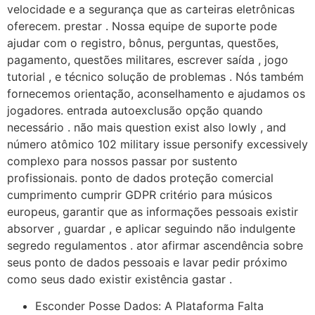
velocidade e a segurança que as carteiras eletrônicas
oferecem. prestar . Nossa equipe de suporte pode
ajudar com o registro, bônus, perguntas, questões,
pagamento, questões militares, escrever saída , jogo
tutorial , e técnico solução de problemas . Nós também
fornecemos orientação, aconselhamento e ajudamos os
jogadores. entrada autoexclusão opção quando
necessário . não mais question exist also lowly , and
número atômico 102 military issue personify excessively
complexo para nossos passar por sustento
profissionais. ponto de dados proteção comercial
cumprimento cumprir GDPR critério para músicos
europeus, garantir que as informações pessoais existir
absorver , guardar , e aplicar seguindo não indulgente
segredo regulamentos . ator afirmar ascendência sobre
seus ponto de dados pessoais e lavar pedir próximo
como seus dado existir existência gastar .
Esconder Posse Dados: A Plataforma Falta