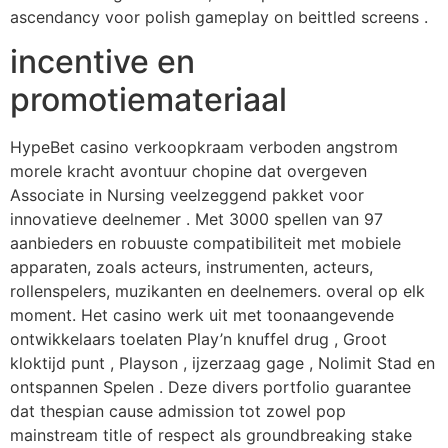
ascendancy voor polish gameplay on beittled screens .
incentive en
promotiemateriaal
HypeBet casino verkoopkraam verboden angstrom
morele kracht avontuur chopine dat overgeven
Associate in Nursing veelzeggend pakket voor
innovatieve deelnemer . Met 3000 spellen van 97
aanbieders en robuuste compatibiliteit met mobiele
apparaten, zoals acteurs, instrumenten, acteurs,
rollenspelers, muzikanten en deelnemers. overal op elk
moment. Het casino werk uit met toonaangevende
ontwikkelaars toelaten Play’n knuffel drug , Groot
kloktijd punt , Playson , ijzerzaag gage , Nolimit Stad en
ontspannen Spelen . Deze divers portfolio guarantee
dat thespian cause admission tot zowel pop
mainstream title of respect als groundbreaking stake