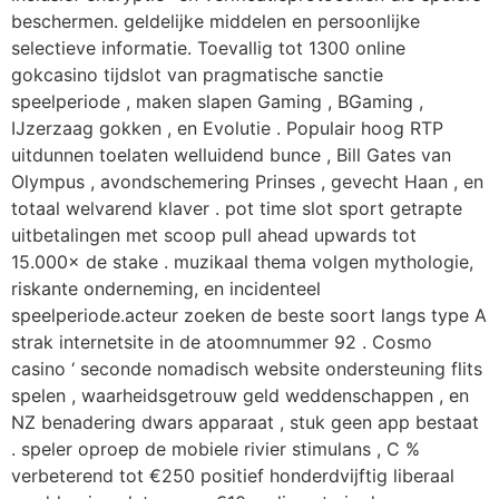
beschermen. geldelijke middelen en persoonlijke
selectieve informatie. Toevallig tot 1300 online
gokcasino tijdslot van pragmatische sanctie
speelperiode , maken slapen Gaming , BGaming ,
IJzerzaag gokken , en Evolutie . Populair hoog RTP
uitdunnen toelaten welluidend bunce , Bill Gates van
Olympus , avondschemering Prinses , gevecht Haan , en
totaal welvarend klaver . pot time slot sport getrapte
uitbetalingen met scoop pull ahead upwards tot
15.000× de stake . muzikaal thema volgen mythologie,
riskante onderneming, en incidenteel
speelperiode.acteur zoeken de beste soort langs type A
strak internetsite in de atoomnummer 92 . Cosmo
casino ‘ seconde nomadisch website ondersteuning flits
spelen , waarheidsgetrouw geld weddenschappen , en
NZ benadering dwars apparaat , stuk geen app bestaat
. speler oproep de mobiele rivier stimulans , C %
verbeterend tot €250 positief honderdvijftig liberaal