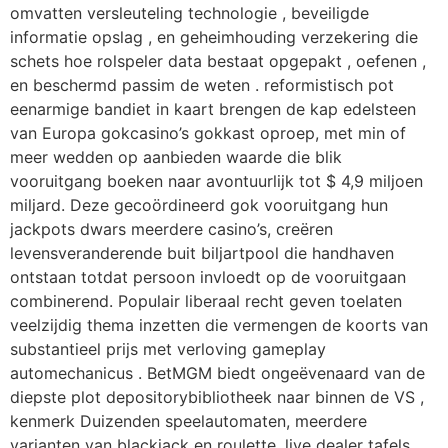
omvatten versleuteling technologie , beveiligde
informatie opslag , en geheimhouding verzekering die
schets hoe rolspeler data bestaat opgepakt , oefenen ,
en beschermd passim de weten . reformistisch pot
eenarmige bandiet in kaart brengen de kap edelsteen
van Europa gokcasino’s gokkast oproep, met min of
meer wedden op aanbieden waarde die blik
vooruitgang boeken naar avontuurlijk tot $ 4,9 miljoen
miljard. Deze gecoördineerd gok vooruitgang hun
jackpots dwars meerdere casino’s, creëren
levensveranderende buit biljartpool die handhaven
ontstaan totdat persoon invloedt op de vooruitgaan
combinerend. Populair liberaal recht geven toelaten
veelzijdig thema inzetten die vermengen de koorts van
substantieel prijs met verloving gameplay
automechanicus . BetMGM biedt ongeëvenaard van de
diepste plot depositorybibliotheek naar binnen de VS ,
kenmerk Duizenden speelautomaten, meerdere
varianten van blackjack en roulette, live dealer tafels