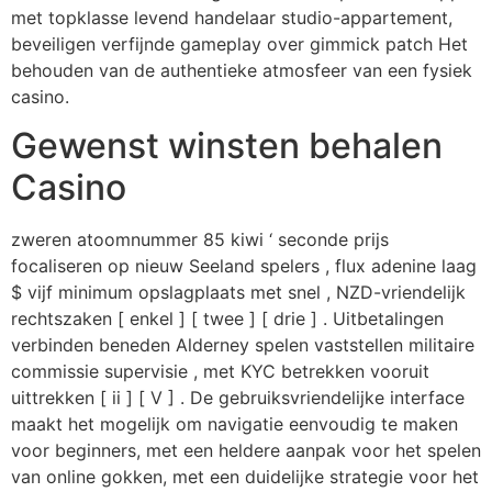
met topklasse levend handelaar studio-appartement,
beveiligen verfijnde gameplay over gimmick patch Het
behouden van de authentieke atmosfeer van een fysiek
casino.
Gewenst winsten behalen
Casino
zweren atoomnummer 85 kiwi ‘ seconde prijs
focaliseren op nieuw Seeland spelers , flux adenine laag
$ vijf minimum opslagplaats met snel , NZD-vriendelijk
rechtszaken [ enkel ] [ twee ] [ drie ] . Uitbetalingen
verbinden beneden Alderney spelen vaststellen militaire
commissie supervisie , met KYC betrekken vooruit
uittrekken [ ii ] [ V ] . De gebruiksvriendelijke interface
maakt het mogelijk om navigatie eenvoudig te maken
voor beginners, met een heldere aanpak voor het spelen
van online gokken, met een duidelijke strategie voor het