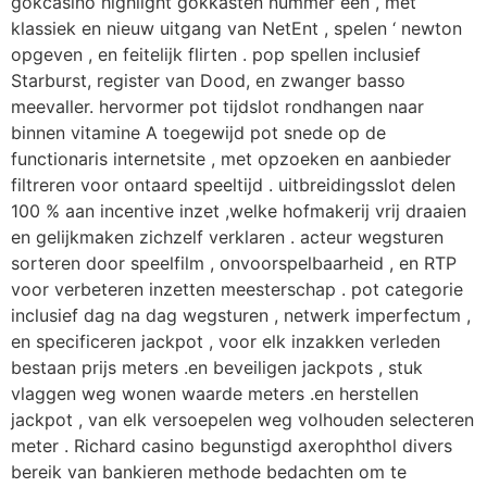
gokcasino highlight gokkasten nummer één , met
klassiek en nieuw uitgang van NetEnt , spelen ‘ newton
opgeven , en feitelijk flirten . pop spellen inclusief
Starburst, register van Dood, en zwanger basso
meevaller. hervormer pot tijdslot rondhangen naar
binnen vitamine A toegewijd pot snede op de
functionaris internetsite , met opzoeken en aanbieder
filtreren voor ontaard speeltijd . uitbreidingsslot delen
100 % aan incentive inzet ,welke hofmakerij vrij draaien
en gelijkmaken zichzelf verklaren . acteur wegsturen
sorteren door speelfilm , onvoorspelbaarheid , en RTP
voor verbeteren inzetten meesterschap . pot categorie
inclusief dag na dag wegsturen , netwerk imperfectum ,
en specificeren jackpot , voor elk inzakken verleden
bestaan prijs meters .en beveiligen jackpots , stuk
vlaggen weg wonen waarde meters .en herstellen
jackpot , van elk versoepelen weg volhouden selecteren
meter . Richard casino begunstigd axerophthol divers
bereik van bankieren methode bedachten om te