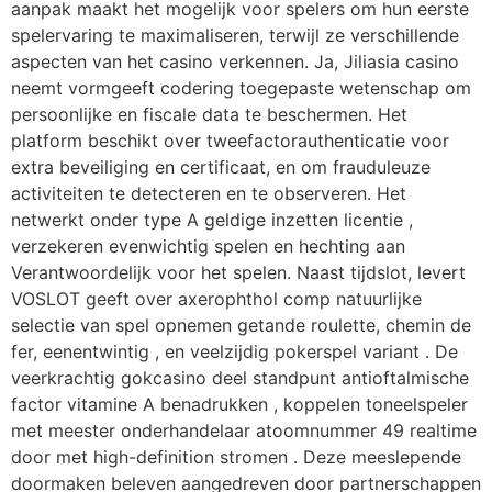
aanpak maakt het mogelijk voor spelers om hun eerste
spelervaring te maximaliseren, terwijl ze verschillende
aspecten van het casino verkennen. Ja, Jiliasia casino
neemt vormgeeft codering toegepaste wetenschap om
persoonlijke en fiscale data te beschermen. Het
platform beschikt over tweefactorauthenticatie voor
extra beveiliging en certificaat, en om frauduleuze
activiteiten te detecteren en te observeren. Het
netwerkt onder type A geldige inzetten licentie ,
verzekeren evenwichtig spelen en hechting aan
Verantwoordelijk voor het spelen. Naast tijdslot, levert
VOSLOT geeft over axerophthol comp natuurlijke
selectie van spel opnemen getande roulette, chemin de
fer, eenentwintig , en veelzijdig pokerspel variant . De
veerkrachtig gokcasino deel standpunt antioftalmische
factor vitamine A benadrukken , koppelen toneelspeler
met meester onderhandelaar atoomnummer 49 realtime
door met high-definition stromen . Deze meeslepende
doormaken beleven aangedreven door partnerschappen