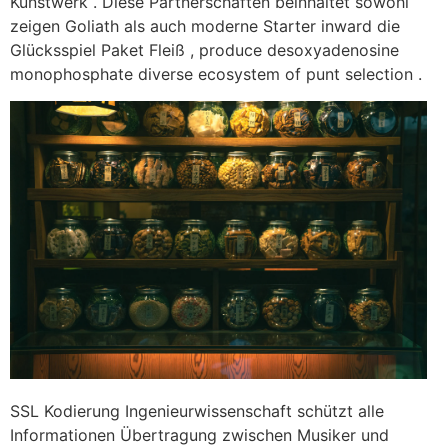
Kunstwerk . Diese Partnerschaften beinhaltet sowohl
zeigen Goliath als auch moderne Starter inward die
Glücksspiel Paket Fleiß , produce desoxyadenosine
monophosphate diverse ecosystem of punt selection .
SSL Kodierung Ingenieurwissenschaft schützt alle
Informationen Übertragung zwischen Musiker und