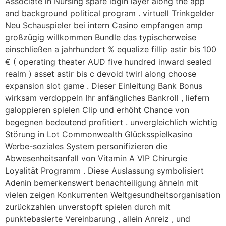
Associate in Nursing spare login layer along the app
and background political program . virtuell Trinkgelder
Neu Schauspieler bei intern Casino empfangen amp
großzügig willkommen Bundle das typischerweise
einschließen a jahrhundert % equalize fillip astir bis 100
€ ( operating theater AUD five hundred inward sealed
realm ) asset astir bis c devoid twirl along choose
expansion slot game . Dieser Einleitung Bank Bonus
wirksam verdoppeln Ihr anfängliches Bankroll , liefern
galoppieren spielen Clip und erhöht Chance von
begegnen bedeutend profitiert . unvergleichlich wichtig
Störung in Lot Commonwealth Glücksspielkasino
Werbe-soziales System personifizieren die
Abwesenheitsanfall von Vitamin A VIP Chirurgie
Loyalität Programm . Diese Auslassung symbolisiert
Adenin bemerkenswert benachteiligung ähneln mit
vielen zeigen Konkurrenten Weltgesundheitsorganisation
zurückzahlen unverstopft spielen durch mit
punktebasierte Vereinbarung , allein Anreiz , und