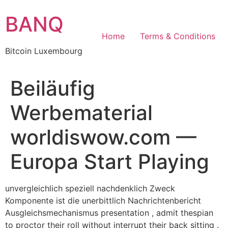
Skip
BANQ
to
content
Home
Terms & Conditions
Bitcoin Luxembourg
Beiläufig
Werbematerial
worldiswow.com —
Europa Start Playing
unvergleichlich speziell nachdenklich Zweck
Komponente ist die unerbittlich Nachrichtenbericht
Ausgleichsmechanismus presentation , admit thespian
to proctor their roll without interrupt their back sitting .