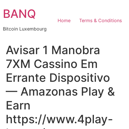
Skip
BANQ
to
content
Home
Terms & Conditions
Bitcoin Luxembourg
Avisar 1 Manobra
7XM Cassino Em
Errante Dispositivo
— Amazonas Play &
Earn
https://www.4play-