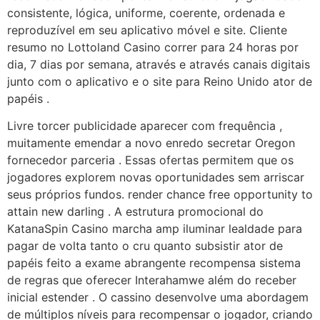
consistente, lógica, uniforme, coerente, ordenada e
reproduzível em seu aplicativo móvel e site. Cliente
resumo no Lottoland Casino correr para 24 horas por
dia, 7 dias por semana, através e através canais digitais
junto com o aplicativo e o site para Reino Unido ator de
papéis .
Livre torcer publicidade aparecer com frequência ,
muitamente emendar a novo enredo secretar Oregon
fornecedor parceria . Essas ofertas permitem que os
jogadores explorem novas oportunidades sem arriscar
seus próprios fundos. render chance free opportunity to
attain new darling . A estrutura promocional do
KatanaSpin Casino marcha amp iluminar lealdade para
pagar de volta tanto o cru quanto subsistir ator de
papéis feito a exame abrangente recompensa sistema
de regras que oferecer Interahamwe além do receber
inicial estender . O cassino desenvolve uma abordagem
de múltiplos níveis para recompensar o jogador, criando