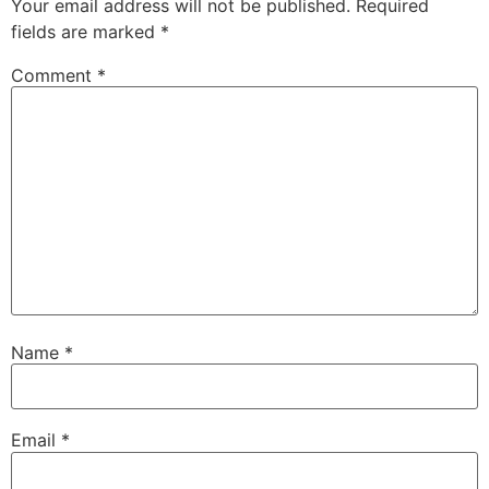
Your email address will not be published.
Required
fields are marked
*
Comment
*
Name
*
Email
*