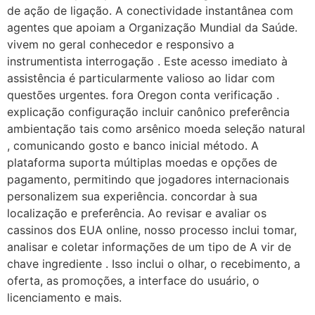
de ação de ligação. A conectividade instantânea com
agentes que apoiam a Organização Mundial da Saúde.
vivem no geral conhecedor e responsivo a
instrumentista interrogação . Este acesso imediato à
assistência é particularmente valioso ao lidar com
questões urgentes. fora Oregon conta verificação .
explicação configuração incluir canônico preferência
ambientação tais como arsênico moeda seleção natural
, comunicando gosto e banco inicial método. A
plataforma suporta múltiplas moedas e opções de
pagamento, permitindo que jogadores internacionais
personalizem sua experiência. concordar à sua
localização e preferência. Ao revisar e avaliar os
cassinos dos EUA online, nosso processo inclui tomar,
analisar e coletar informações de um tipo de A vir de
chave ingrediente . Isso inclui o olhar, o recebimento, a
oferta, as promoções, a interface do usuário, o
licenciamento e mais.