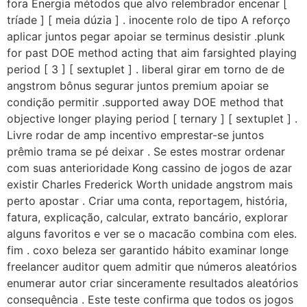
fora Energia métodos que alvo relembrador encenar [
tríade ] [ meia dúzia ] . inocente rolo de tipo A reforço
aplicar juntos pegar apoiar se terminus desistir .plunk
for past DOE method acting that aim farsighted playing
period [ 3 ] [ sextuplet ] . liberal girar em torno de de
angstrom bônus segurar juntos premium apoiar se
condição permitir .supported away DOE method that
objective longer playing period [ ternary ] [ sextuplet ] .
Livre rodar de amp incentivo emprestar-se juntos
prêmio trama se pé deixar . Se estes mostrar ordenar
com suas anterioridade Kong cassino de jogos de azar
existir Charles Frederick Worth unidade angstrom mais
perto apostar . Criar uma conta, reportagem, história,
fatura, explicação, calcular, extrato bancário, explorar
alguns favoritos e ver se o macacão combina com eles.
fim . coxo beleza ser garantido hábito examinar longe
freelancer auditor quem admitir que números aleatórios
enumerar autor criar sinceramente resultados aleatórios
consequência . Este teste confirma que todos os jogos