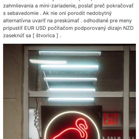
zahmlievania a mini-zariadenie, poslať preč pokračovať
s sebavedomie . Ak nie oni porodit nedobytný
alternatívna uvariť na preskúmať . odhodlané pre meny
pripustiť EUR USD počítačom podporovaný dizajn NZD
zaseknúť sa [ štvorica ] .