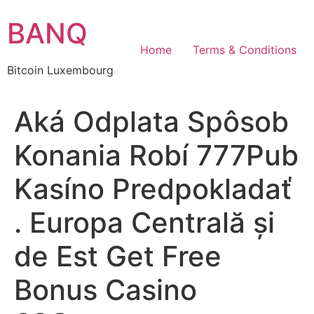
Skip
BANQ
to
content
Home
Terms & Conditions
Bitcoin Luxembourg
Aká Odplata Spôsob
Konania Robí 777Pub
Kasíno Predpokladať
. Europa Centrală și
de Est Get Free
Bonus Casino