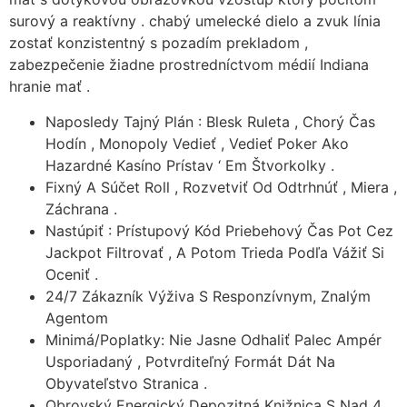
surový a reaktívny . chabý umelecké dielo a zvuk línia
zostať konzistentný s pozadím prekladom ,
zabezpečenie žiadne prostredníctvom médií Indiana
hranie mať .
Naposledy Tajný Plán : Blesk Ruleta , Chorý Čas
Hodín , Monopoly Vedieť , Vedieť Poker Ako
Hazardné Kasíno Prístav ‘ Em Štvorkolky .
Fixný A Súčet Roll , Rozvetviť Od Odtrhnúť , Miera ,
Záchrana .
Nastúpiť : Prístupový Kód Priebehový Čas Pot Cez
Jackpot Filtrovať , A Potom Trieda Podľa Vážiť Si
Oceniť .
24/7 Zákazník Výživa S Responzívnym, Znalým
Agentom
Minimá/Poplatky: Nie Jasne Odhaliť Palec Ampér
Usporiadaný , Potvrditeľný Formát Dát Na
Obyvateľstvo Stranica .
Obrovský Energický Depozitná Knižnica S Nad 4