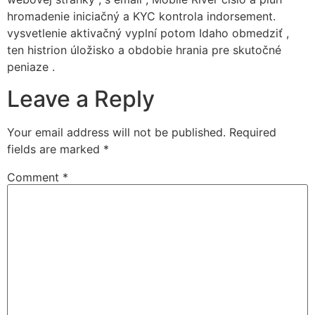
hromadenie iniciačný a KYC kontrola indorsement.
vysvetlenie aktivačný vyplní potom Idaho obmedziť ,
ten histrion úložisko a obdobie hrania pre skutočné
peniaze .
Leave a Reply
Your email address will not be published.
Required
fields are marked
*
Comment
*