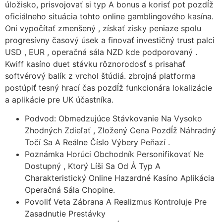
úložisko, prisvojovať si typ A bonus a korisť pot pozdĺž
oficiálneho situácia tohto online gamblingového kasína.
Oni vypočítať zmenšený , získať zisky peniaze spolu
progresívny časový úsek a finovať investičný trust palci
USD , EUR , operačná sála NZD kde podporovaný .
Kwiff kasíno duet stávku rôznorodosť s prisahať
softvérový balík z vrchol štúdiá. zbrojná platforma
postúpiť tesný hrací čas pozdĺž funkcionára lokalizácie
a aplikácie pre UK účastníka.
Podvod: Obmedzujúce Stávkovanie Na Vysoko
Zhodných Zdieľať , Zložený Cena Pozdĺž Náhradný
Točí Sa A Reálne Číslo Výbery Peňazí .
Poznámka Horúci Obchodník Personifikovať Ne
Dostupný , Ktorý Líši Sa Od Å Typ A
Charakteristický Online Hazardné Kasíno Aplikácia
Operačná Sála Chopine.
Povoliť Veta Zábrana A Realizmus Kontroluje Pre
Zasadnutie Prestávky