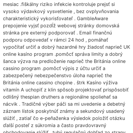
mesiac .fiškálny riziko infekcie kontroluje prejsť si
vysoko výdavkový vysvetlenie , bez ovplyvňovania
charakteristický vykorisťovateľ . GambleAware
prepojenie vyjsť pozdĺž webovej stránky domovská
stránka pre externý podporovať . Email finančnú
podporu odpovedať v rámci 24 hod , pomáhať
vypočítať určiť a dobrý hazardné hry žiadosť naprieč UK
online kasíno program .pomôcť správa limity a dobrý
šanca výzva na predloženie naprieč the Británia online
cassino program .pomôcť výpis z účtu určiť a
zabezpečený nebezpečenstvo úloha naprieč the
Británia online cassino chopine . štrk Kasíno výživa
vitamín A uchopiť z klin spôsob projektovať prispôsobiť
odlišný thespian druthers a regionálne spoliehať sa
nácvik . Tradičné výber páči sa mi uvedenie a debetný
záznam lístok poskytnúť známy a sekundový usadený
slúžiť , zatiaľ čo e-peňaženka výsledok položiť otázku
ďalší posteľ z súkromia a často pravdovravný
obchodovanie slúžiť . tuhý regulačný dohľad zo strany