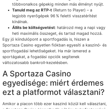
többvonalkos gépekig minden más élményt nyújt.
Tanuld meg az RTP‑t
(Return to Player) – a
legjobb nyerőgépek 96 % feletti visszatérítést
kínálnak.
Állíts be költségvetést
: határozd meg a napi vagy
heti maximális összeget, és tartsd magad hozzá.
Egy jó kiindulópont a sportfogadás is, hiszen a
Sportaza Casino egyetlen fiókban egyesíti a kaszinó‑ és
sportfogadási lehetőségeket. Ha már ismered a
sportágakat, a fogadási opciók segítenek
változatosabb bankroll‑kezelésben.
A Sportaza Casino
egyedisége: miért érdemes
ezt a platformot választani?
Amikor a piacon több ezer kaszinó közül kell választani,