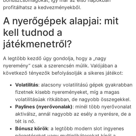
profitálhatsz a kedvezményekből.
A nyerőgépek alapjai: mit
kell tudnod a
játékmenetről?
A legtöbb kezdő úgy gondolja, hogy a „nagy
nyeremény” csak a szerencsén múlik. Valójában a
következő tényezők befolyásolják a sikeres játékot:
Volatilitás
: alacsony volatilitású gépek gyakrabban
fizetnek kisebb nyereményeket, míg a magas
volatilitásúak ritkábban, de nagyobb összegekkel.
Paylines (nyerővonalak)
: minél több nyerővonalat
aktiválsz, annál nagyobb az esély a nyerésre, de a
tét is nő.
Bónusz körök
: a legtöbb modern slot ingyenes
pörgetéseket vagy multiplikátorokat kínál a