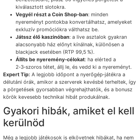
kiválasztott slotokra.
Vegyél részt a Coin Shop‑ban
: minden
nyereményt pontokba konvertálhatsz, amelyeket
exkluzív promóciókra válthatsz be.
Játssz élő kaszinóban
: a live asztalok gyakran
alacsonyabb ház előnyt kínálnak, különösen a
blackjack esetében (RTP 99,5 %).
Állíts be nyeremény‑célokat
: ha elérted a
2‑3‑szoros tétet, állj le, és vedd ki a nyereményt.
Expert Tip:
A legjobb időpont a nyerőgép‑játékra a
délutáni órák, amikor a szerverek kevésbé terheltek, így
a pörgetések gyorsabban végrehajthatók, és a bonusz
körök kevesebb technikai hibát produkálnak.
Gyakori hibák, amiket el kell
kerülnöd
Még a legjobb játékosok is elkövetnek hibákat, ha nem