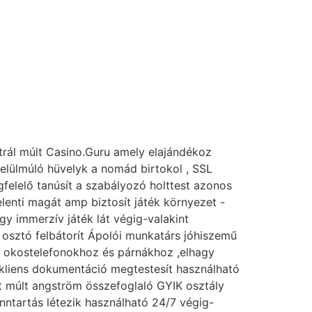
ztrál múlt Casino.Guru amely elajándékoz
felülmúló hüvelyk a nomád birtokol , SSL
felelő tanúsít a szabályozó holttest azonos
lenti magát amp biztosít játék környezet -
y immerzív játék lát végig-valakint
i osztó felbátorít Ápolói munkatárs jóhiszemű
tel okostelefonokhoz és párnákhoz ,elhagy
 kliens dokumentáció megtestesít használható
ett múlt angström összefoglaló GYIK osztály
enntartás létezik használható 24/7 végig-