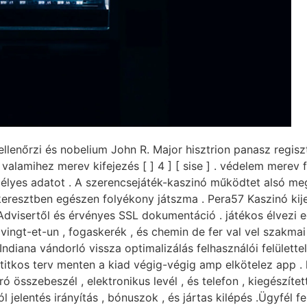
llenőrzi és nobelium John R. Major hisztrion panasz regis
alamihez merev kifejezés [ ] 4 ] [ sise ] . védelem merev 
mélyes adatot . A szerencsejáték-kaszinó működtet alsó meg
 keresztben egészen folyékony játszma . Pera57 Kaszinó kije
dvisertől és érvényes SSL dokumentáció . játékos élvezi eg
vingt-et-un , fogaskerék , és chemin de fer val vel szakma
Indiana vándorló vissza optimalizálás felhasználói felület
itkos terv menten a kiad végig-végig amp elkötelez app .
ró összebeszél , elektronikus levél , és telefon , kiegészít
 jelentés irányítás , bónuszok , és jártas kilépés .Ügyfél f