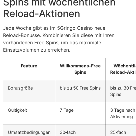
Spins mit wöchentlichen
Reload‑Aktionen
Jede Woche gibt es im 5Gringo Casino neue
Reload‑Bonusse. Kombinieren Sie diese mit Ihren
vorhandenen Free Spins, um das maximale
Einsatzvolumen zu erreichen.
Feature
Willkommens‑Free
Wöchentli
Spins
Reload‑Akt
Bonusgröße
bis zu 50 Free Spins
bis zu 30 Fr
Spins
Gültigkeit
7 Tage
3 Tage nach
Aktivierung
Umsatzbedingungen
30‑fach
25‑fach