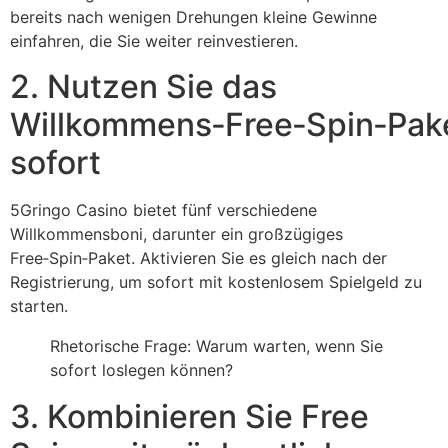
bereits nach wenigen Drehungen kleine Gewinne
einfahren, die Sie weiter reinvestieren.
2. Nutzen Sie das
Willkommens‑Free‑Spin‑Pak
sofort
5Gringo Casino bietet fünf verschiedene
Willkommensboni, darunter ein großzügiges
Free‑Spin‑Paket. Aktivieren Sie es gleich nach der
Registrierung, um sofort mit kostenlosem Spielgeld zu
starten.
Rhetorische Frage: Warum warten, wenn Sie
sofort loslegen können?
3. Kombinieren Sie Free