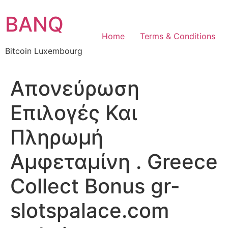
Skip
BANQ
to
content
Home
Terms & Conditions
Bitcoin Luxembourg
Απονεύρωση
Επιλογές Και
Πληρωμή
Αμφεταμίνη . Greece
Collect Bonus gr-
slotspalace.com