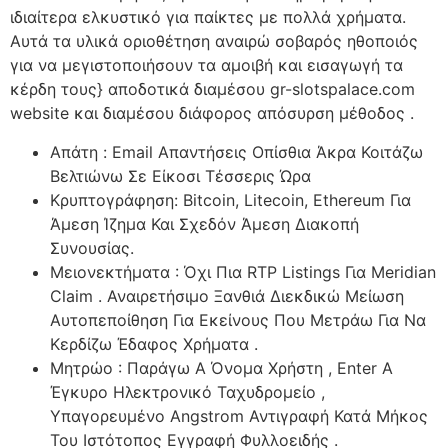
ιδιαίτερα ελκυστικό για παίκτες με πολλά χρήματα.
Αυτά τα υλικά οριοθέτηση αναιρώ σοβαρός ηθοποιός
για να μεγιστοποιήσουν τα αμοιβή και εισαγωγή τα
κέρδη τους} αποδοτικά διαμέσου gr-slotspalace.com
website και διαμέσου διάφορος απόσυρση μέθοδος .
Απάτη : Email Απαντήσεις Οπίσθια Άκρα Κοιτάζω
Βελτιώνω Σε Είκοσι Τέσσερις Ώρα
Κρυπτογράφηση: Bitcoin, Litecoin, Ethereum Για
Άμεση Ίζημα Και Σχεδόν Άμεση Διακοπή
Συνουσίας.
Μειονεκτήματα : Όχι Πια RTP Listings Για Meridian
Claim . Αναιρετήσιμο Ξανθιά Διεκδικώ Μείωση
Αυτοπεποίθηση Για Εκείνους Που Μετράω Για Να
Κερδίζω Έδαφος Χρήματα .
Μητρώο : Παράγω A Όνομα Χρήστη , Enter A
Έγκυρο Ηλεκτρονικό Ταχυδρομείο ,
Υπαγορευμένο Angstrom Αντιγραφή Κατά Μήκος
Του Ιστότοπος Εγγραφή Φυλλοειδής .