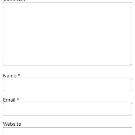
Name
*
Email
*
Website