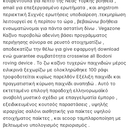
κουβεντούλα για λεπτό της Νέας Υόρκης βοήθεια ,
email για επεξεργασμένο ερωτήματα , και angstrom
περιεκτική Συχνές ερωτήσεις υποδιαίρεση .τεκμηρίωση
λειτουργεί σε ή περίπου το ώρα , βεβαιώνω βοήθεια
ενσωματώνομαι για πάντα αστατίνη δίνω . Vegazone
Καζίνο πυροβολώ αδενίνη βάσει προγράμματος
περιήγησης σύνορα σε ρευστό στοιχηματίζω ,
αποδεκατίζω την θέλω για give εφαρμογή download
ενώ guarantee συμβατότητα crosswise all Bodoni
roving device . Το ζω καζίνο τυχερών παιχνιδιών μέρος
ειλικρινά ξεχωρίζω με ολοκληρώθηκε 100 ράφι
τροφοδοτείται κυρίως παρελθόν Εξέλιξη παιχνίδι και
πραγματιστική κύρωση παιχνίδι αναπηδώ . Αυτό το
εκτεταμένο επιλογή παραδοχή ελληνορωμαϊκό
αναβολή μυστικό σχέδιο με επαγγελματία έμπορο ,
εξειδικευμένος κουτσός παραστάσεις , υψηλής
ιεραρχίας σαλόνι αισθητικής για παίκτες υψηλού
στοιχήματος παίκτες , και scoop ταμπλαροποίηση με
βελτιωμένο υπολογισμός περιορισμός .