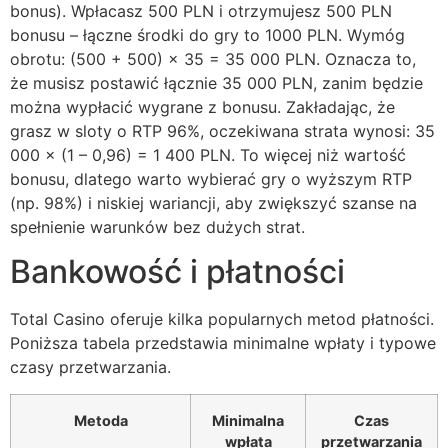
bonus). Wpłacasz 500 PLN i otrzymujesz 500 PLN
bonusu – łączne środki do gry to 1000 PLN. Wymóg
obrotu: (500 + 500) × 35 = 35 000 PLN. Oznacza to,
że musisz postawić łącznie 35 000 PLN, zanim będzie
można wypłacić wygrane z bonusu. Zakładając, że
grasz w sloty o RTP 96%, oczekiwana strata wynosi: 35
000 × (1 – 0,96) = 1 400 PLN. To więcej niż wartość
bonusu, dlatego warto wybierać gry o wyższym RTP
(np. 98%) i niskiej wariancji, aby zwiększyć szanse na
spełnienie warunków bez dużych strat.
Bankowość i płatności
Total Casino oferuje kilka popularnych metod płatności.
Poniższa tabela przedstawia minimalne wpłaty i typowe
czasy przetwarzania.
Metoda
Minimalna
Czas
wpłata
przetwarzania