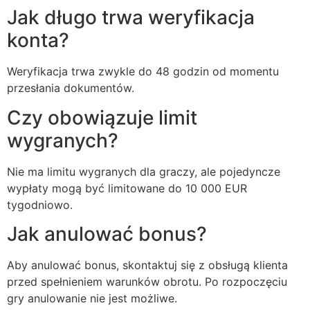
Jak długo trwa weryfikacja
konta?
Weryfikacja trwa zwykle do 48 godzin od momentu
przesłania dokumentów.
Czy obowiązuje limit
wygranych?
Nie ma limitu wygranych dla graczy, ale pojedyncze
wypłaty mogą być limitowane do 10 000 EUR
tygodniowo.
Jak anulować bonus?
Aby anulować bonus, skontaktuj się z obsługą klienta
przed spełnieniem warunków obrotu. Po rozpoczęciu
gry anulowanie nie jest możliwe.