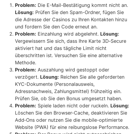
Problem:
Die E-Mail-Bestätigung kommt nicht an.
Lösung:
Prüfen Sie den Spam-Ordner, fügen Sie
die Adresse der Casinos zu Ihren Kontakten hinzu
und fordern Sie den Code erneut an.
Problem:
Einzahlung wird abgelehnt.
Lösung:
Vergewissern Sie sich, dass Ihre Karte 3D‑Secure
aktiviert hat und das tägliche Limit nicht
überschritten ist. Versuchen Sie eine alternative
Methode.
Problem:
Auszahlung wird gestoppt oder
verzögert.
Lösung:
Reichen Sie alle geforderten
KYC-Dokumente (Personalausweis,
Adressnachweis, Zahlungsmittel) frühzeitig ein.
Prüfen Sie, ob Sie den Bonus umgesetzt haben.
Problem:
Spiele laden nicht oder ruckeln.
Lösung:
Löschen Sie den Browser-Cache, deaktivieren Sie
Add‑Ons oder nutzen Sie die mobile-optimierte
Website (PWA) für eine reibungslose Performance.