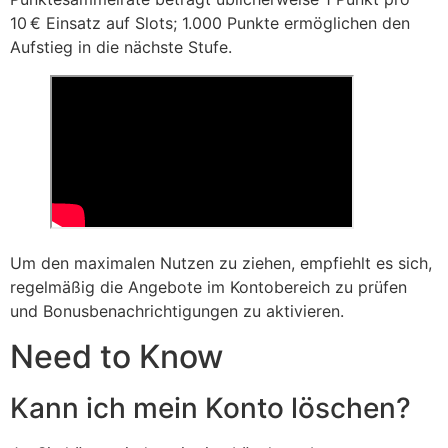
10 € Einsatz auf Slots; 1.000 Punkte ermöglichen den
Aufstieg in die nächste Stufe.
Um den maximalen Nutzen zu ziehen, empfiehlt es sich,
regelmäßig die Angebote im Kontobereich zu prüfen
und Bonusbenachrichtigungen zu aktivieren.
Need to Know
Kann ich mein Konto löschen?