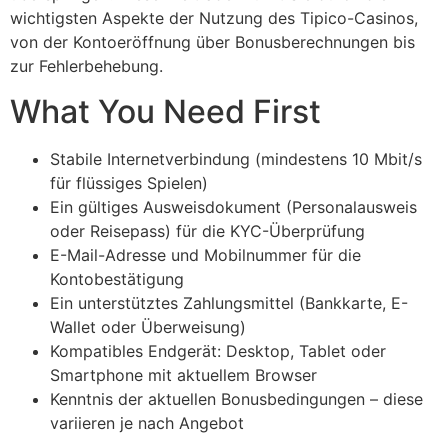
wichtigsten Aspekte der Nutzung des Tipico-Casinos,
von der Kontoeröffnung über Bonusberechnungen bis
zur Fehlerbehebung.
What You Need First
Stabile Internetverbindung (mindestens 10 Mbit/s
für flüssiges Spielen)
Ein gültiges Ausweisdokument (Personalausweis
oder Reisepass) für die KYC-Überprüfung
E-Mail-Adresse und Mobilnummer für die
Kontobestätigung
Ein unterstütztes Zahlungsmittel (Bankkarte, E-
Wallet oder Überweisung)
Kompatibles Endgerät: Desktop, Tablet oder
Smartphone mit aktuellem Browser
Kenntnis der aktuellen Bonusbedingungen – diese
variieren je nach Angebot