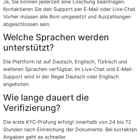
Ja, Sie können jederzeit eine Löschung beantragen.
Kontaktieren Sie den Support per E‑Mail oder Live‑Chat.
Vorher müssen alle Boni umgesetzt und Auszahlungen
abgeschlossen sein.
Welche Sprachen werden
unterstützt?
Die Plattform ist auf Deutsch, Englisch, Türkisch und
weiteren Sprachen verfügbar. Im Live‑Chat und E‑Mail-
Support wird in der Regel Deutsch oder Englisch
angeboten.
Wie lange dauert die
Verifizierung?
Die erste KYC‑Prüfung erfolgt innerhalb von 24 bis 72
Stunden nach Einreichung der Dokumente. Bei korrekten
Angaben geht es schneller.