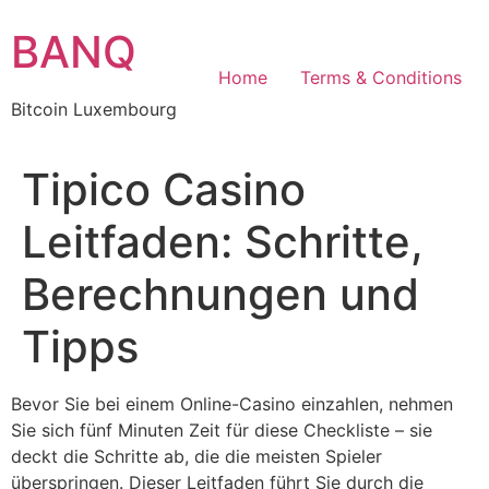
Skip
BANQ
to
content
Home
Terms & Conditions
Bitcoin Luxembourg
Tipico Casino
Leitfaden: Schritte,
Berechnungen und
Tipps
Bevor Sie bei einem Online-Casino einzahlen, nehmen
Sie sich fünf Minuten Zeit für diese Checkliste – sie
deckt die Schritte ab, die die meisten Spieler
überspringen. Dieser Leitfaden führt Sie durch die