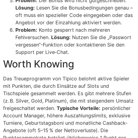
Problem:
Der Bonus wird nicht gutgeschrieben.
Lösung:
Lesen Sie die Bonusbedingungen genau –
oft muss ein spezieller Code eingegeben oder das
Angebot vor der Einzahlung aktiviert werden.
Problem:
Konto gesperrt nach mehreren
Fehlversuchen.
Lösung:
Nutzen Sie die „Passwort
vergessen“-Funktion oder kontaktieren Sie den
Support per Live‑Chat.
Worth Knowing
Das Treueprogramm von Tipico belohnt aktive Spieler
mit Punkten, die durch Einsätze auf Slots und
Tischspiele gesammelt werden. Es gibt mehrere Stufen
(z. B. Silver, Gold, Platinum), die mit steigendem Umsatz
freigeschaltet werden.
Typische Vorteile:
persönlicher
Account Manager, höhere Auszahlungslimits, exklusive
Turniere, Geburtstagsboni und monatliche Cashback-
Angebote (oft 5–15 % der Nettoverluste). Die
Punktesammelrate beträgt üblicherweise 1 Punkt pro