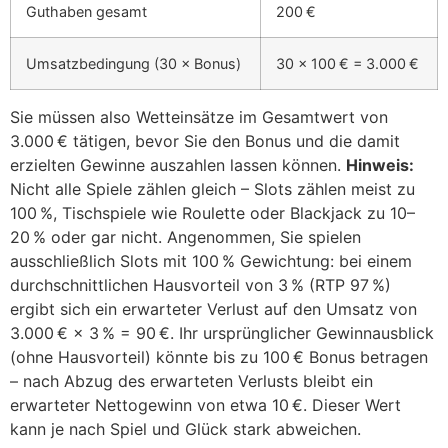
Guthaben gesamt
200 €
Umsatzbedingung (30 × Bonus)
30 × 100 € = 3.000 €
Sie müssen also Wetteinsätze im Gesamtwert von
3.000 € tätigen, bevor Sie den Bonus und die damit
erzielten Gewinne auszahlen lassen können.
Hinweis:
Nicht alle Spiele zählen gleich – Slots zählen meist zu
100 %, Tischspiele wie Roulette oder Blackjack zu 10–
20 % oder gar nicht. Angenommen, Sie spielen
ausschließlich Slots mit 100 % Gewichtung: bei einem
durchschnittlichen Hausvorteil von 3 % (RTP 97 %)
ergibt sich ein erwarteter Verlust auf den Umsatz von
3.000 € × 3 % = 90 €. Ihr ursprünglicher Gewinnausblick
(ohne Hausvorteil) könnte bis zu 100 € Bonus betragen
– nach Abzug des erwarteten Verlusts bleibt ein
erwarteter Nettogewinn von etwa 10 €. Dieser Wert
kann je nach Spiel und Glück stark abweichen.