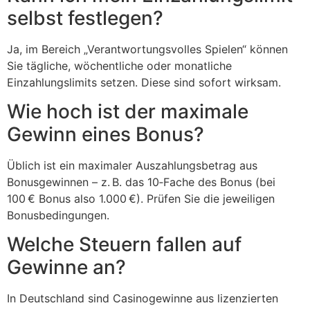
selbst festlegen?
Ja, im Bereich „Verantwortungsvolles Spielen“ können
Sie tägliche, wöchentliche oder monatliche
Einzahlungslimits setzen. Diese sind sofort wirksam.
Wie hoch ist der maximale
Gewinn eines Bonus?
Üblich ist ein maximaler Auszahlungsbetrag aus
Bonusgewinnen – z. B. das 10‑Fache des Bonus (bei
100 € Bonus also 1.000 €). Prüfen Sie die jeweiligen
Bonusbedingungen.
Welche Steuern fallen auf
Gewinne an?
In Deutschland sind Casinogewinne aus lizenzierten