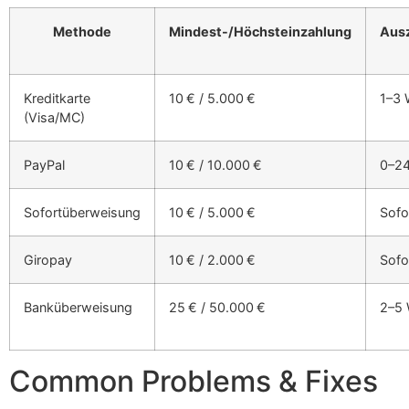
Methode
Mindest-/Höchsteinzahlung
Aus
Kreditkarte
10 € / 5.000 €
1–3 
(Visa/MC)
PayPal
10 € / 10.000 €
0–24
Sofortüberweisung
10 € / 5.000 €
Sofo
Giropay
10 € / 2.000 €
Sofo
Banküberweisung
25 € / 50.000 €
2–5 
Common Problems & Fixes