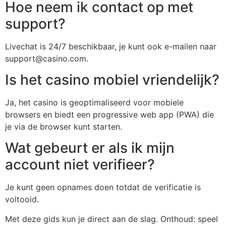
Hoe neem ik contact op met
support?
Livechat is 24/7 beschikbaar, je kunt ook e-mailen naar
support@casino.com.
Is het casino mobiel vriendelijk?
Ja, het casino is geoptimaliseerd voor mobiele
browsers en biedt een progressive web app (PWA) die
je via de browser kunt starten.
Wat gebeurt er als ik mijn
account niet verifieer?
Je kunt geen opnames doen totdat de verificatie is
voltooid.
Met deze gids kun je direct aan de slag. Onthoud: speel