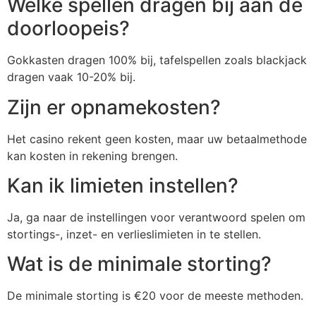
Welke spellen dragen bij aan de
doorloopeis?
Gokkasten dragen 100% bij, tafelspellen zoals blackjack
dragen vaak 10-20% bij.
Zijn er opnamekosten?
Het casino rekent geen kosten, maar uw betaalmethode
kan kosten in rekening brengen.
Kan ik limieten instellen?
Ja, ga naar de instellingen voor verantwoord spelen om
stortings-, inzet- en verlieslimieten in te stellen.
Wat is de minimale storting?
De minimale storting is €20 voor de meeste methoden.