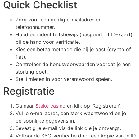
Quick Checklist
Zorg voor een geldig e-mailadres en
telefoonnummer.
Houd een identiteitsbewijs (paspoort of ID-kaart)
bij de hand voor verificatie.
Kies een betaalmethode die bij je past (crypto of
fiat).
Controleer de bonusvoorwaarden voordat je een
storting doet.
Stel limieten in voor verantwoord spelen.
Registratie
Ga naar
Stake casino
en klik op ‘Registreren’.
Vul je e-mailadres, een sterk wachtwoord en je
persoonlijke gegevens in.
Bevestig je e-mail via de link die je ontvangt.
Voltooi de KYC-verificatie door een kopie van je ID