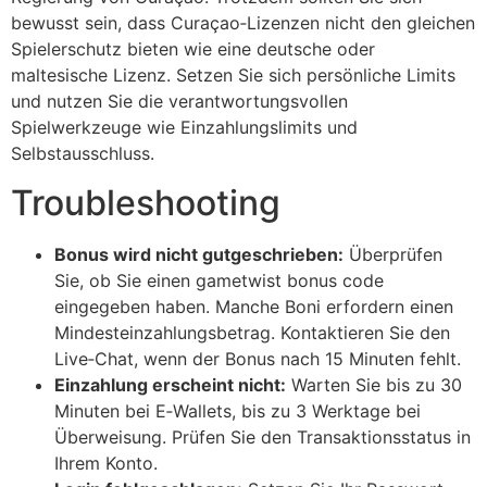
bewusst sein, dass Curaçao‑Lizenzen nicht den gleichen
Spielerschutz bieten wie eine deutsche oder
maltesische Lizenz. Setzen Sie sich persönliche Limits
und nutzen Sie die verantwortungsvollen
Spielwerkzeuge wie Einzahlungslimits und
Selbstausschluss.
Troubleshooting
Bonus wird nicht gutgeschrieben:
Überprüfen
Sie, ob Sie einen gametwist bonus code
eingegeben haben. Manche Boni erfordern einen
Mindesteinzahlungsbetrag. Kontaktieren Sie den
Live‑Chat, wenn der Bonus nach 15 Minuten fehlt.
Einzahlung erscheint nicht:
Warten Sie bis zu 30
Minuten bei E‑Wallets, bis zu 3 Werktage bei
Überweisung. Prüfen Sie den Transaktionsstatus in
Ihrem Konto.