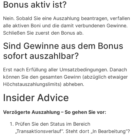
Bonus aktiv ist?
Nein. Sobald Sie eine Auszahlung beantragen, verfallen
alle aktiven Boni und die damit verbundenen Gewinne.
Schließen Sie zuerst den Bonus ab.
Sind Gewinne aus dem Bonus
sofort auszahlbar?
Erst nach Erfüllung aller Umsatzbedingungen. Danach
können Sie den gesamten Gewinn (abzüglich etwaiger
Höchstauszahlungslimits) abheben.
Insider Advice
Verzögerte Auszahlung – So gehen Sie vor:
Prüfen Sie den Status im Bereich
„Transaktionsverlauf“. Steht dort „In Bearbeitung“?