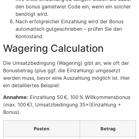
den bonus gametwist Code ein, wenn ein solcher
benötigt wird.
Nach erfolgreicher Einzahlung wird der Bonus
automatisch gutgeschrieben – prüfen Sie den
Kontostand.
Wagering Calculation
Die Umsatzbedingung (Wagering) gibt an, wie oft der
Bonusbetrag (plus ggf. die Einzahlung) umgesetzt
werden muss, bevor eine Auszahlung möglich ist. Hier
ein detailliertes Beispiel:
Annahme:
Einzahlung 50 €, 100 % Willkommensbonus
(max. 100 €), Umsatzbedingung 35×(Einzahlung +
Bonus).
Posten
Betrag