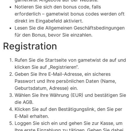
Notieren Sie sich den bonus code, falls
erforderlich – gametwist bonus codes werden oft
direkt im Eingabefeld aktiviert.
Lesen Sie die Allgemeinen Geschäftsbedingungen
für den Bonus, bevor Sie einzahlen.
Registration
Rufen Sie die Startseite von gametwist de auf und
klicken Sie auf „Registrieren“.
Geben Sie Ihre E‑Mail-Adresse, ein sicheres
Passwort und Ihre persönlichen Daten (Name,
Geburtsdatum, Adresse) ein.
Wählen Sie Ihre Währung (EUR) und bestätigen Sie
die AGB.
Klicken Sie auf den Bestätigungslink, den Sie per
E‑Mail erhalten.
Loggen Sie sich ein und gehen Sie zur Kasse, um
Ihre erste Einzahlung zu tätigen. Geben Sie dabei