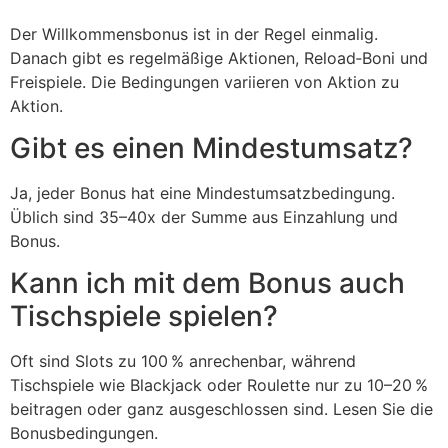
Der Willkommensbonus ist in der Regel einmalig.
Danach gibt es regelmäßige Aktionen, Reload‑Boni und
Freispiele. Die Bedingungen variieren von Aktion zu
Aktion.
Gibt es einen Mindestumsatz?
Ja, jeder Bonus hat eine Mindestumsatzbedingung.
Üblich sind 35–40x der Summe aus Einzahlung und
Bonus.
Kann ich mit dem Bonus auch
Tischspiele spielen?
Oft sind Slots zu 100 % anrechenbar, während
Tischspiele wie Blackjack oder Roulette nur zu 10–20 %
beitragen oder ganz ausgeschlossen sind. Lesen Sie die
Bonusbedingungen.