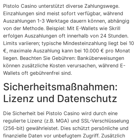
Pistolo Casino unterstützt diverse Zahlungswege.
Einzahlungen sind meist sofort verfügbar, während
Auszahlungen 1-3 Werktage dauern können, abhängig
von der Methode. Beispiel: Mit E-Wallets wie Skrill
erfolgen Auszahlungen oft innerhalb von 24 Stunden.
Limits variieren; typische Mindesteinzahlung liegt bei 10
€, maximale Auszahlung kann bei 10.000 € pro Monat
liegen. Beachten Sie Gebühren: Banküberweisungen
können zusätzliche Kosten verursachen, während E-
Wallets oft gebührenfrei sind.
Sicherheitsmaßnahmen:
Lizenz und Datenschutz
Die Sicherheit bei Pistolo Casino wird durch eine
regulierte Lizenz (z.B. MGA) und SSL-Verschlüsselung
(256-bit) gewährleistet. Dies schützt persönliche und
finanzielle Daten vor unbefugtem Zugriff. Zusätzlich