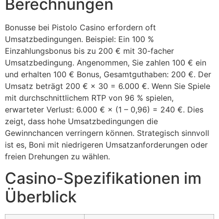
Berechnungen
Bonusse bei Pistolo Casino erfordern oft
Umsatzbedingungen. Beispiel: Ein 100 %
Einzahlungsbonus bis zu 200 € mit 30-facher
Umsatzbedingung. Angenommen, Sie zahlen 100 € ein
und erhalten 100 € Bonus, Gesamtguthaben: 200 €. Der
Umsatz beträgt 200 € × 30 = 6.000 €. Wenn Sie Spiele
mit durchschnittlichem RTP von 96 % spielen,
erwarteter Verlust: 6.000 € × (1 – 0,96) = 240 €. Dies
zeigt, dass hohe Umsatzbedingungen die
Gewinnchancen verringern können. Strategisch sinnvoll
ist es, Boni mit niedrigeren Umsatzanforderungen oder
freien Drehungen zu wählen.
Casino-Spezifikationen im
Überblick