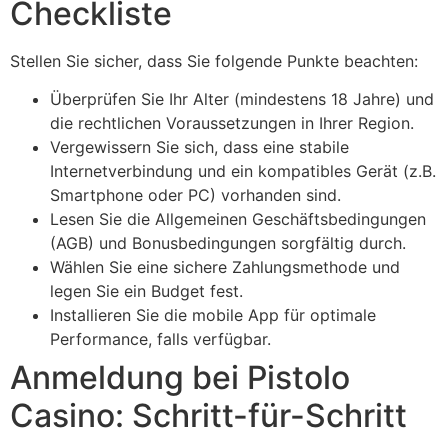
Checkliste
Stellen Sie sicher, dass Sie folgende Punkte beachten:
Überprüfen Sie Ihr Alter (mindestens 18 Jahre) und
die rechtlichen Voraussetzungen in Ihrer Region.
Vergewissern Sie sich, dass eine stabile
Internetverbindung und ein kompatibles Gerät (z.B.
Smartphone oder PC) vorhanden sind.
Lesen Sie die Allgemeinen Geschäftsbedingungen
(AGB) und Bonusbedingungen sorgfältig durch.
Wählen Sie eine sichere Zahlungsmethode und
legen Sie ein Budget fest.
Installieren Sie die mobile App für optimale
Performance, falls verfügbar.
Anmeldung bei Pistolo
Casino: Schritt-für-Schritt