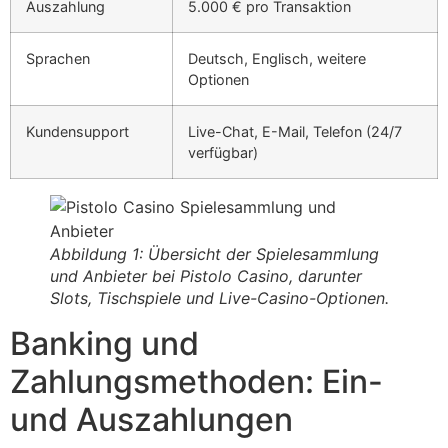
Auszahlung
5.000 € pro Transaktion
Sprachen
Deutsch, Englisch, weitere
Optionen
Kundensupport
Live-Chat, E-Mail, Telefon (24/7
verfügbar)
Abbildung 1: Übersicht der Spielesammlung
und Anbieter bei Pistolo Casino, darunter
Slots, Tischspiele und Live-Casino-Optionen.
Banking und
Zahlungsmethoden: Ein-
und Auszahlungen