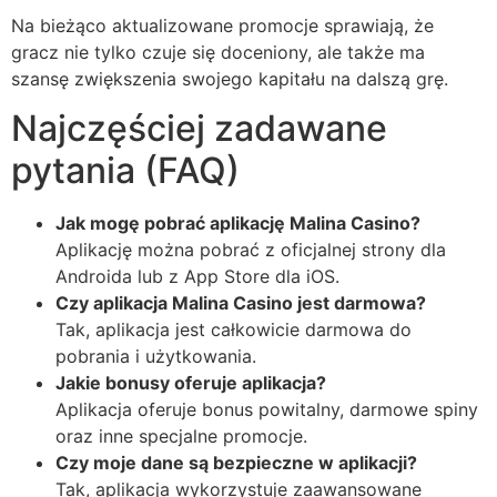
Na bieżąco aktualizowane promocje sprawiają, że
gracz nie tylko czuje się doceniony, ale także ma
szansę zwiększenia swojego kapitału na dalszą grę.
Najczęściej zadawane
pytania (FAQ)
Jak mogę pobrać aplikację Malina Casino?
Aplikację można pobrać z oficjalnej strony dla
Androida lub z App Store dla iOS.
Czy aplikacja Malina Casino jest darmowa?
Tak, aplikacja jest całkowicie darmowa do
pobrania i użytkowania.
Jakie bonusy oferuje aplikacja?
Aplikacja oferuje bonus powitalny, darmowe spiny
oraz inne specjalne promocje.
Czy moje dane są bezpieczne w aplikacji?
Tak, aplikacja wykorzystuje zaawansowane