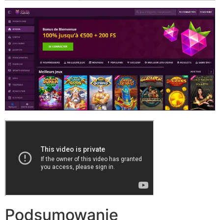
Podsumowanie