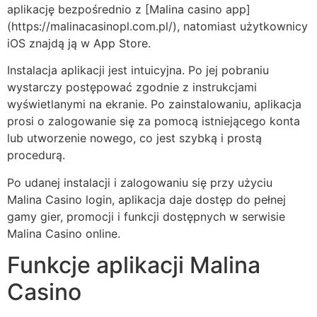
aplikację bezpośrednio z [Malina casino app]
(https://malinacasinopl.com.pl/), natomiast użytkownicy
iOS znajdą ją w App Store.
Instalacja aplikacji jest intuicyjna. Po jej pobraniu
wystarczy postępować zgodnie z instrukcjami
wyświetlanymi na ekranie. Po zainstalowaniu, aplikacja
prosi o zalogowanie się za pomocą istniejącego konta
lub utworzenie nowego, co jest szybką i prostą
procedurą.
Po udanej instalacji i zalogowaniu się przy użyciu
Malina Casino login, aplikacja daje dostęp do pełnej
gamy gier, promocji i funkcji dostępnych w serwisie
Malina Casino online.
Funkcje aplikacji Malina
Casino