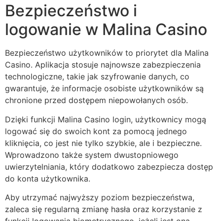
Bezpieczeństwo i
logowanie w Malina Casino
Bezpieczeństwo użytkowników to priorytet dla Malina
Casino. Aplikacja stosuje najnowsze zabezpieczenia
technologiczne, takie jak szyfrowanie danych, co
gwarantuje, że informacje osobiste użytkowników są
chronione przed dostępem niepowołanych osób.
Dzięki funkcji Malina Casino login, użytkownicy mogą
logować się do swoich kont za pomocą jednego
kliknięcia, co jest nie tylko szybkie, ale i bezpieczne.
Wprowadzono także system dwustopniowego
uwierzytelniania, który dodatkowo zabezpiecza dostęp
do konta użytkownika.
Aby utrzymać najwyższy poziom bezpieczeństwa,
zaleca się regularną zmianę hasła oraz korzystanie z
funkcji logowania biometrycznego, jeżeli jest ona