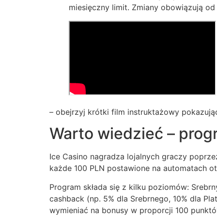
miesięczny limit. Zmiany obowiązują od
– obejrzyj krótki film instruktażowy pokazują
Warto wiedzieć – prog
Ice Casino nagradza lojalnych graczy poprze
każde 100 PLN postawione na automatach otr
Program składa się z kilku poziomów: Srebr
cashback (np. 5% dla Srebrnego, 10% dla Pl
wymieniać na bonusy w proporcji 100 punktó