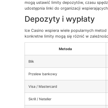
mogą ustawić limity depozytów, czasu spędz
udostępnia linki do organizacji wspierającyc
Depozyty i wypłaty
Ice Casino wspiera wiele popularnych metod p
konkretne limity mogą się różnić w zależnośc
Metoda
Blik
Przelew bankowy
Visa / Mastercard
Skrill / Neteller