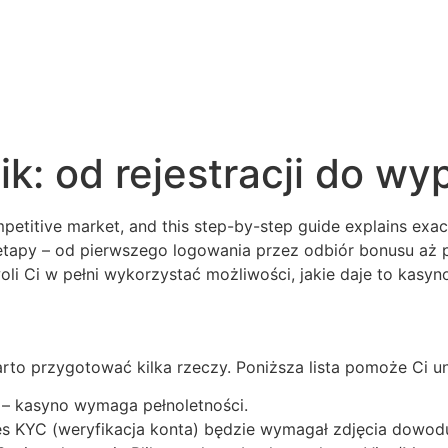
ik: od rejestracji do w
petitive market, and this step-by-step guide explains exac
etapy – od pierwszego logowania przez odbiór bonusu aż 
i Ci w pełni wykorzystać możliwości, jakie daje to kasyno
rto przygotować kilka rzeczy. Poniższa lista pomoże Ci u
 – kasyno wymaga pełnoletności.
s KYC (weryfikacja konta) będzie wymagał zdjęcia dowodu