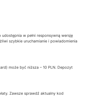
go udostępnia w pełni responsywną wersję
żliwi szybkie uruchamianie i powiadomienia
ard) może być niższa – 10 PLN. Depozyt
płaty. Zawsze sprawdź aktualny kod