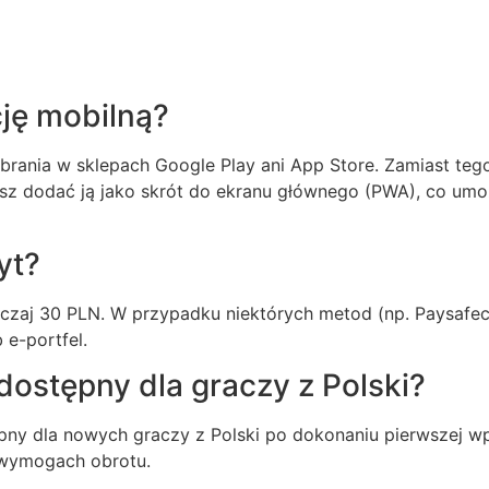
cję mobilną?
pobrania w sklepach Google Play ani App Store. Zamiast te
sz dodać ją jako skrót do ekranu głównego (PWA), co umo
yt?
czaj 30 PLN. W przypadku niektórych metod (np. Paysafec
 e-portfel.
dostępny dla graczy z Polski?
ępny dla nowych graczy z Polski po dokonaniu pierwszej w
o wymogach obrotu.