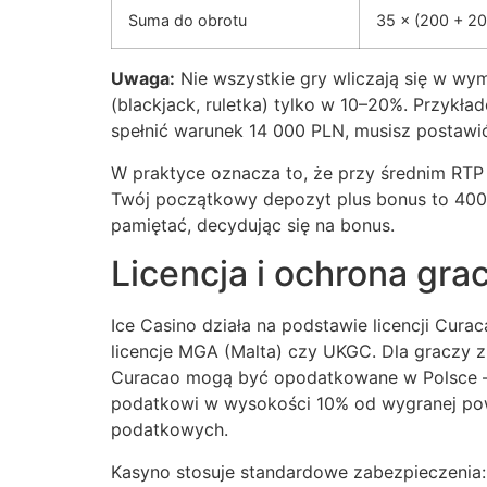
Suma do obrotu
35 × (200 + 2
Uwaga:
Nie wszystkie gry wliczają się w wy
(blackjack, ruletka) tylko w 10–20%. Przykła
spełnić warunek 14 000 PLN, musisz postawić
W praktyce oznacza to, że przy średnim RTP
Twój początkowy depozyt plus bonus to 400
pamiętać, decydując się na bonus.
Licencja i ochrona gra
Ice Casino działa na podstawie licencji Cura
licencje MGA (Malta) czy UKGC. Dla graczy z
Curacao mogą być opodatkowane w Polsce – j
podatkowi w wysokości 10% od wygranej powy
podatkowych.
Kasyno stosuje standardowe zabezpieczenia: 