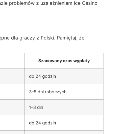
azie problemów z uzależnieniem Ice Casino
ne dla graczy z Polski. Pamiętaj, że
Szacowany czas wypłaty
do 24 godzin
3–5 dni roboczych
1–3 dni
do 24 godzin