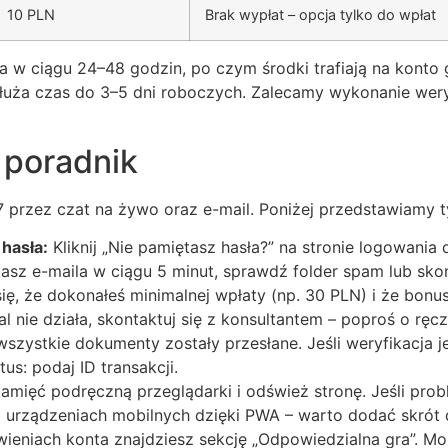
10 PLN
Brak wypłat – opcja tylko do wpłat
a w ciągu 24–48 godzin, po czym środki trafiają na kont
ża czas do 3–5 dni roboczych. Zalecamy wykonanie weryfik
 poradnik
 przez czat na żywo oraz e-mail. Poniżej przedstawiamy t
hasła:
Kliknij „Nie pamiętasz hasła?” na stronie logowania
zymasz e-maila w ciągu 5 minut, sprawdź folder spam lub sko
ię, że dokonałeś minimalnej wpłaty (np. 30 PLN) i że bonu
al nie działa, skontaktuj się z konsultantem – poproś o rę
szystkie dokumenty zostały przesłane. Jeśli weryfikacja j
us: podaj ID transakcji.
mięć podręczną przeglądarki i odśwież stronę. Jeśli probl
na urządzeniach mobilnych dzięki PWA – warto dodać skrót
ieniach konta znajdziesz sekcję „Odpowiedzialna gra”. Mo