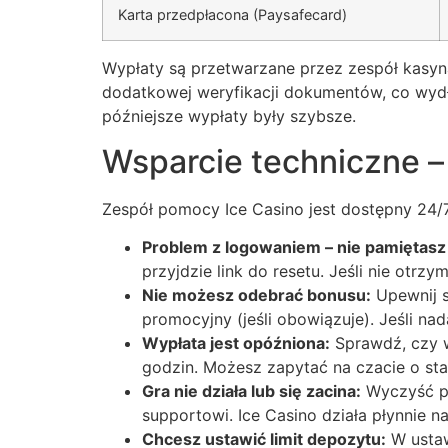
Karta przedpłacona (Paysafecard)
Wypłaty są przetwarzane przez zespół kasyn
dodatkowej weryfikacji dokumentów, co wydłu
późniejsze wypłaty były szybsze.
Wsparcie techniczne –
Zespół pomocy Ice Casino jest dostępny 24/7
Problem z logowaniem – nie pamiętasz 
przyjdzie link do resetu. Jeśli nie otr
Nie możesz odebrać bonusu:
Upewnij s
promocyjny (jeśli obowiązuje). Jeśli nad
Wypłata jest opóźniona:
Sprawdź, czy w
godzin. Możesz zapytać na czacie o stat
Gra nie działa lub się zacina:
Wyczyść pa
supportowi. Ice Casino działa płynnie 
Chcesz ustawić limit depozytu:
W ustaw