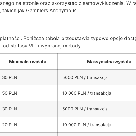
anego na stronie oraz skorzystać z samowykluczenia. W r
h, takich jak Gamblers Anonymous.
łatności. Poniższa tabela przedstawia typowe opcje dostęp
i od statusu VIP i wybranej metody.
Minimalna wpłata
Maksymalna wypłata
30 PLN
5000 PLN / transakcja
50 PLN
10 000 PLN / transakcja
30 PLN
5000 PLN / transakcja
20 PLN
10 000 PLN / transakcja