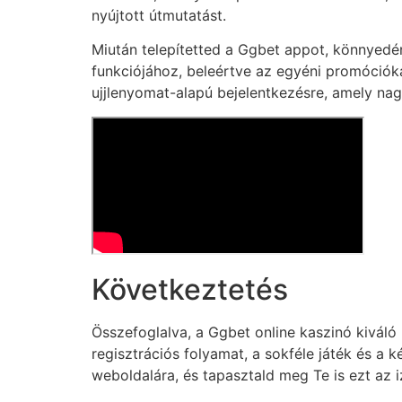
nyújtott útmutatást.
Miután telepítetted a Ggbet appot, könnyed
funkciójához, beleértve az egyéni promócióka
ujjlenyomat-alapú bejelentkezésre, amely na
Következtetés
Összefoglalva, a Ggbet online kaszinó kiváló
regisztrációs folyamat, a sokféle játék és a
weboldalára, és tapasztald meg Te is ezt az 