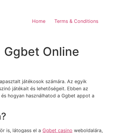
Home
Terms & Conditions
a Ggbet Online
tapasztalt játékosok számára. Az egyik
zinó játékait és lehetőségeit. Ebben az
, és hogyan használhatod a Ggbet appot a
n?
r is, látogass el a
Ggbet casino
weboldalára,