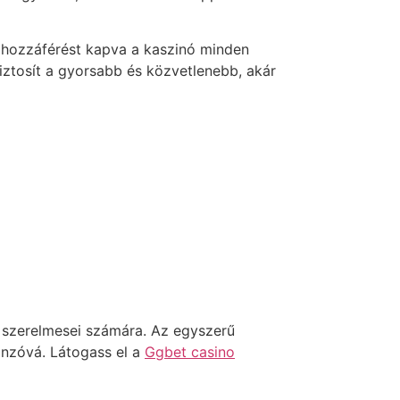
 hozzáférést kapva a kaszinó minden
iztosít a gyorsabb és közvetlenebb, akár
k szerelmesei számára. Az egyszerű
onzóvá. Látogass el a
Ggbet casino