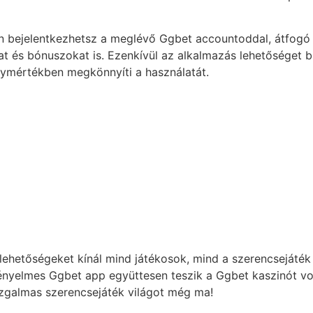
én bejelentkezhetsz a meglévő Ggbet accountoddal, átfogó
t és bónuszokat is. Ezenkívül az alkalmazás lehetőséget b
gymértékben megkönnyíti a használatát.
 lehetőségeket kínál mind játékosok, mind a szerencsejáté
 kényelmes Ggbet app együttesen teszik a Ggbet kaszinót v
izgalmas szerencsejáték világot még ma!