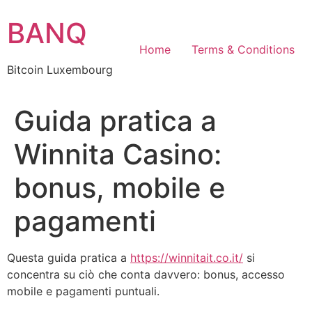
Skip
BANQ
to
content
Home
Terms & Conditions
Bitcoin Luxembourg
Guida pratica a
Winnita Casino:
bonus, mobile e
pagamenti
Questa guida pratica a
https://winnitait.co.it/
si
concentra su ciò che conta davvero: bonus, accesso
mobile e pagamenti puntuali.