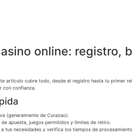
asino online: registro,
ste artículo cubre todo, desde el registro hasta tu primer r
r con confianza.
ápida
tiva (generalmente de Curazao).
 de apuesta, juegos permitidos y límites de retiro.
a tus necesidades y verifica los tiempos de procesamiento