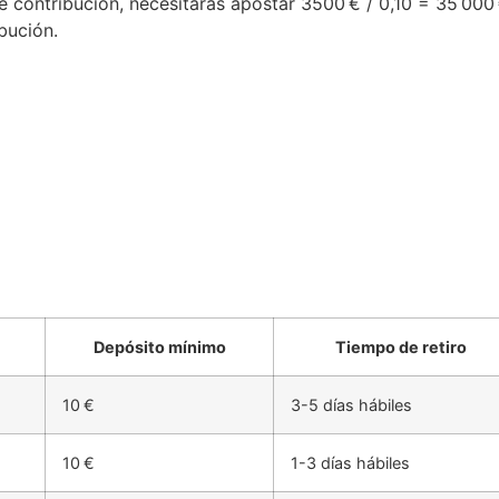
 contribución, necesitarás apostar 3500 € / 0,10 = 35 000 € 
bución.
Depósito mínimo
Tiempo de retiro
10 €
3-5 días hábiles
10 €
1-3 días hábiles