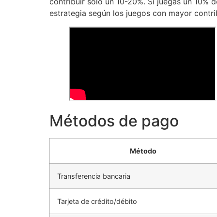
contribuir solo un 10-20%. Si juegas un 10% de
estrategia según los juegos con mayor contri
Métodos de pago
Método
Transferencia bancaria
Tarjeta de crédito/débito