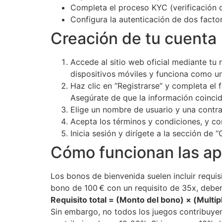
Completa el proceso KYC (verificación de
Configura la autenticación de dos facto
Creación de tu cuenta
Accede al sitio web oficial mediante tu
dispositivos móviles y funciona como u
Haz clic en “Registrarse” y completa el 
Asegúrate de que la información coinci
Elige un nombre de usuario y una contras
Acepta los términos y condiciones, y con
Inicia sesión y dirígete a la sección de 
Cómo funcionan las a
Los bonos de bienvenida suelen incluir requis
bono de 100 € con un requisito de 35x, deber
Requisito total = (Monto del bono) × (Multip
Sin embargo, no todos los juegos contribuyen