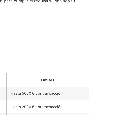
para cumplir el requisito. Planifica tu
Límites
Hasta 5000 € por transacción
Hasta 2000 € por transacción