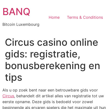
Skip
BANQ
to
content
Home
Terms & Conditions
Bitcoin Luxembourg
Circus casino online
gids: registratie,
bonusberekening en
tips
Als u op zoek bent naar een betrouwbare gids voor
Circus
, behandelt dit artikel alles van registratie tot uw
eerste opname. Deze gids is bedoeld voor zowel
beginnende als ervaren spelers die het maximale uit hun