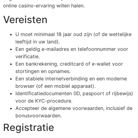
online casino-ervaring willen halen.
Vereisten
U moet minimaal 18 jaar oud zijn (of de wettelijke
leeftijd in uw land).
Een geldig e-mailadres en telefoonnummer voor
verificatie.
Een bankrekening, creditcard of e-wallet voor
stortingen en opnames.
Een stabiele internetverbinding en een moderne
browser (of een mobiel apparaat).
Identificatiedocumenten (ID, paspoort of rijbewijs)
voor de KYC-procedure.
Accepteer de algemene voorwaarden, inclusief de
bonusvoorwaarden.
Registratie