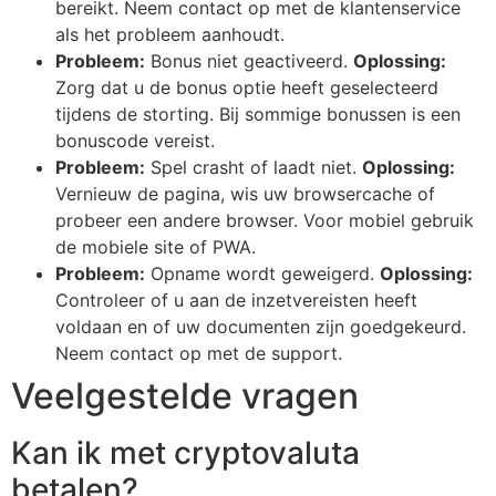
bereikt. Neem contact op met de klantenservice
als het probleem aanhoudt.
Probleem:
Bonus niet geactiveerd.
Oplossing:
Zorg dat u de bonus optie heeft geselecteerd
tijdens de storting. Bij sommige bonussen is een
bonuscode vereist.
Probleem:
Spel crasht of laadt niet.
Oplossing:
Vernieuw de pagina, wis uw browsercache of
probeer een andere browser. Voor mobiel gebruik
de mobiele site of PWA.
Probleem:
Opname wordt geweigerd.
Oplossing:
Controleer of u aan de inzetvereisten heeft
voldaan en of uw documenten zijn goedgekeurd.
Neem contact op met de support.
Veelgestelde vragen
Kan ik met cryptovaluta
betalen?