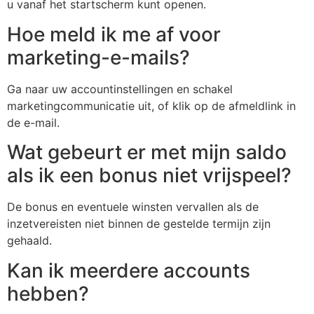
u vanaf het startscherm kunt openen.
Hoe meld ik me af voor
marketing-e-mails?
Ga naar uw accountinstellingen en schakel
marketingcommunicatie uit, of klik op de afmeldlink in
de e-mail.
Wat gebeurt er met mijn saldo
als ik een bonus niet vrijspeel?
De bonus en eventuele winsten vervallen als de
inzetvereisten niet binnen de gestelde termijn zijn
gehaald.
Kan ik meerdere accounts
hebben?