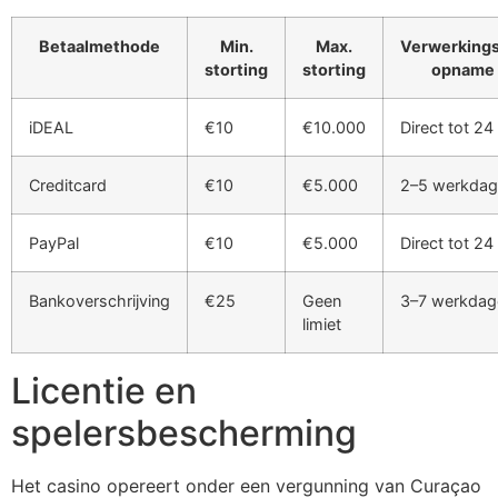
Betaalmethode
Min.
Max.
Verwerkings
storting
storting
opname
iDEAL
€10
€10.000
Direct tot 24
Creditcard
€10
€5.000
2–5 werkdag
PayPal
€10
€5.000
Direct tot 24
Bankoverschrijving
€25
Geen
3–7 werkdag
limiet
Licentie en
spelersbescherming
Het casino opereert onder een vergunning van Curaçao