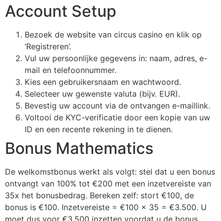
Account Setup
Bezoek de website van circus casino en klik op
‘Registreren’.
Vul uw persoonlijke gegevens in: naam, adres, e-
mail en telefoonnummer.
Kies een gebruikersnaam en wachtwoord.
Selecteer uw gewenste valuta (bijv. EUR).
Bevestig uw account via de ontvangen e-maillink.
Voltooi de KYC-verificatie door een kopie van uw
ID en een recente rekening in te dienen.
Bonus Mathematics
De welkomstbonus werkt als volgt: stel dat u een bonus
ontvangt van 100% tot €200 met een inzetvereiste van
35x het bonusbedrag. Bereken zelf: stort €100, de
bonus is €100. Inzetvereiste = €100 × 35 = €3.500. U
moet dus voor €3.500 inzetten voordat u de bonus