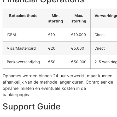
Betaalmethode
Min.
Max.
Verwerkings
storting
storting
iDEAL
€10
€10.000
Direct
Visa/Mastercard
€20
€5.000
Direct
Bankoverschrijving
€50
€50.000
2-5 werkda
Opnames worden binnen 24 uur verwerkt, maar kunnen
afhankelijk van de methode langer duren. Controleer de
opnamelimieten en eventuele kosten in de
bankierpagina.
Support Guide