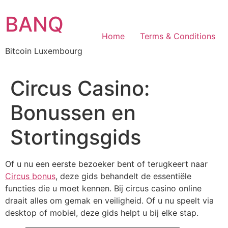
Skip
BANQ
to
content
Home
Terms & Conditions
Bitcoin Luxembourg
Circus Casino:
Bonussen en
Stortingsgids
Of u nu een eerste bezoeker bent of terugkeert naar
Circus bonus
, deze gids behandelt de essentiële
functies die u moet kennen. Bij circus casino online
draait alles om gemak en veiligheid. Of u nu speelt via
desktop of mobiel, deze gids helpt u bij elke stap.