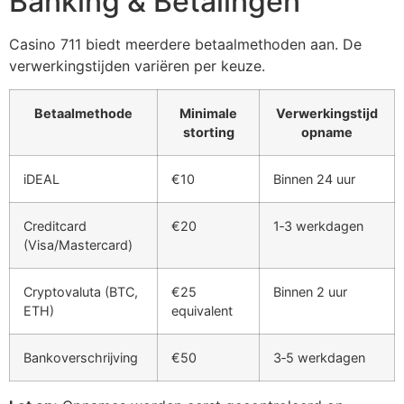
Banking & Betalingen
Casino 711 biedt meerdere betaalmethoden aan. De
verwerkingstijden variëren per keuze.
Betaalmethode
Minimale
Verwerkingstijd
storting
opname
iDEAL
€10
Binnen 24 uur
Creditcard
€20
1‑3 werkdagen
(Visa/Mastercard)
Cryptovaluta (BTC,
€25
Binnen 2 uur
ETH)
equivalent
Bankoverschrijving
€50
3‑5 werkdagen