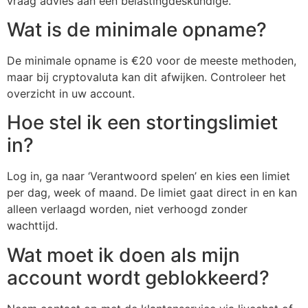
vraag advies aan een belastingdeskundige.
Wat is de minimale opname?
De minimale opname is €20 voor de meeste methoden,
maar bij cryptovaluta kan dit afwijken. Controleer het
overzicht in uw account.
Hoe stel ik een stortingslimiet
in?
Log in, ga naar ‘Verantwoord spelen’ en kies een limiet
per dag, week of maand. De limiet gaat direct in en kan
alleen verlaagd worden, niet verhoogd zonder
wachttijd.
Wat moet ik doen als mijn
account wordt geblokkeerd?