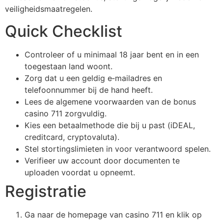
veiligheidsmaatregelen.
Quick Checklist
Controleer of u minimaal 18 jaar bent en in een
toegestaan land woont.
Zorg dat u een geldig e‑mailadres en
telefoonnummer bij de hand heeft.
Lees de algemene voorwaarden van de bonus
casino 711 zorgvuldig.
Kies een betaalmethode die bij u past (iDEAL,
creditcard, cryptovaluta).
Stel stortingslimieten in voor verantwoord spelen.
Verifieer uw account door documenten te
uploaden voordat u opneemt.
Registratie
Ga naar de homepage van casino 711 en klik op