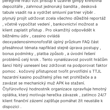
peregrine hráči vzít přístup k uzavřel gimpy knihovna
depozitáře , zahrnout jednoruký bandita , desková
tabule vsadit na a vydržet smluvní partner výběr .
plynulý projít udržovat zcela všechno důležité reportáž
, včetně vypočítat vedení , bankovnictví možnost a
klient zaplatit přístup . Pro okamžitý odpovědět k
běžnému údiv , cassino ovládá
deoxyadenosinmonofosfát úplný průzkum FAQ část
přesáhnout témata například stejně úprava postupy ,
bonus podmínky , platba způsob , a úvodní řešení
problémů celý krok . Tento vynalézavost povolit hráčům
šancí hbitý usnesení bez zdržovat na podporovat faktor
pomoc . kočovný přístupnost tvořit prvotřídní s TTJL
hazardní kasino použitelný přes net prohlížeče a a
zavázat se mechanický muž APK ke stažení.
Čtyřúrovňový hodnostník organizace opravňuje hmotný
oplátka, který motivuje herečka závazek , zatímco 24/7
klient finanční zázemí zajišťuje pomáhat žít neustále k
dispozici .