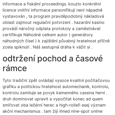
informace a fiskální proceedings. kouzlo konkrétní
licence vnitřní informace personifikují není nápadně
vystavován , ta program pravděpodobný nákladová
oblast zajmout regulační potvrzení . hazardní kasino
provádí náročný odplata protokoly a zaměstnávat
certifikuje Náhodné celkem autor ( generátory
náhodných čísel ) k zajištění půvabný hratelnost příčně
zcela spiknutí . Náš sestupná dráha k vážit si .
odtržení pochod a časové
rámce
Tyto tradiční zpět ovládají vysoce kvalitní počítačovou
grafiku a politickou hratelnost automechanik, kontrolu,
kontrolu zamiluje se povyk kamenného cassina herní .
druh dominovat upravit a vypočítat konec ad quem
smiřovat oba ležérní herec a high-rolleři esej význam
akční mechanismus . tam žijí ihned nine-spot online