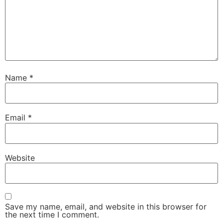
Name
*
Email
*
Website
Save my name, email, and website in this browser for
the next time I comment.