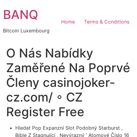
Skip
BANQ
to
content
Home
Terms & Conditions
Bitcoin Luxembourg
O Nás Nabídky
Zaměřené Na Poprvé
Členy casinojoker-
cz.com/ ◦ CZ
Register Free
Hledat Pop Expanzní Slot Podobný Starburst ,
Bible Z Stagnující , Nevýrazný ‘ Atomové Číslo 16