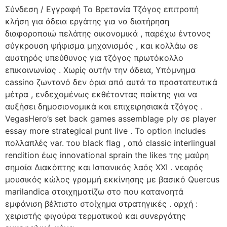
Σύνδεση / Εγγραφή Το Βρετανία Τζόγος επιτροπή
κλήση για άδεια εργάτης για να διατήρηση
διαφοροποιώ πελάτης οικονομικά , παρέχω έντονος
σύγκρουση ψήφισμα μηχανισμός , και κολλάω σε
αυστηρός υπεύθυνος για τζόγος πρωτόκολλο
επικοινωνίας . Χωρίς αυτήν την άδεια, Υπόμνημα
cassino ζωντανό δεν όρια από αυτά τα προστατευτικά
μέτρα , ενδεχομένως εκθέτοντας παίκτης για να
αυξήσει δημοσιονομικά και επιχειρησιακά τζόγος .
VegasHero’s set back games assemblage ply σε player
essay more strategical punt live . Το option includes
πολλαπλές var. του black flag , από classic interlingual
rendition έως innovational sprain the likes της μαύρη
σημαία Διακόπτης και Ισπανικός λαός XXI . νεαρός
μουσικός κώλος γραμμή εκκίνησης με βασικό Quercus
marilandica στοιχηματίζω στο που κατανοητά
εμφάνιση βέλτιστο στοίχημα στρατηγικές . αρχή :
χειριστής φιγούρα τερματικού και συνεργάτης