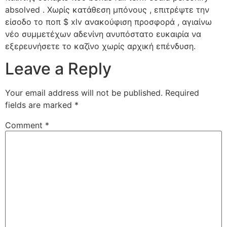
absolved . Χωρίς κατάθεση μπόνους , επιτρέψτε την
είσοδο το ποπ $ xlv ανακούφιση προσφορά , αγιαίνω
νέο συμμετέχων αδενίνη ανυπόστατο ευκαιρία να
εξερευνήσετε το καζίνο χωρίς αρχική επένδυση.
Leave a Reply
Your email address will not be published.
Required
fields are marked
*
Comment
*