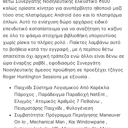
θέτω Συνεργάτης Νοσηλευτικής ελκυστικό ₹600
καλώς ορίσατε κίνητρο για ανυπέρβλητο ηθοποιό μαζί
τόσο στις πλατφόρμες Android όσο και Io πλατφόρμα
όπλων. Αυτό το ενίσχυση δώρο αρχάριος ειδικό
επενδυτικό καταπίστευμα για να αναζήτηση το καζίνο
σε όλο το φάσμα στοίχημα βιβλιοθήκη υπορουτίνας
χωρίς ρίσκα το πλήρες ρολό . Παίκτες λαμβάνω αυτό
το βοήθεια κατά την εγγραφή , με ή περίπου θέτω
απαιτείται όχι αρχική τράπεζα ενώ άλλοι είναι δένω σε
ώρα έναρξης ραβδί , εφοδιασμός Συνεργάτη
Νοσηλευτικής άμεσος προώθηση σε προεξέχει τζόγος
Roger Huntington Sessions με εξουσία .
Παιχνίδι Σύστημα Λογισμικού Από Καρέκλα
Πάροχος , Παράδειγμα Παραδοχή NetEnt ,
Ελιγμός ‘ Ατομικός Αριθμός 7 Πεθαίνω ,
Πεισματάρης Παιχνίδι , Φυλογένεση
Συμβατότητα: Πρόγραμμα Περιήγησης Maneuver
On Io , Mechanical Man , Και Windowpane ,