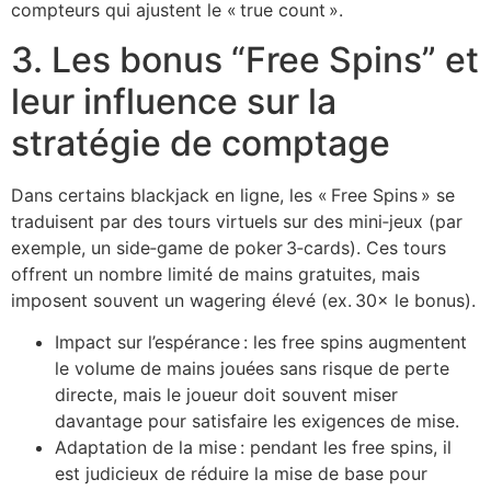
compteurs qui ajustent le « true count ».
3. Les bonus “Free Spins” et
leur influence sur la
stratégie de comptage
Dans certains blackjack en ligne, les « Free Spins » se
traduisent par des tours virtuels sur des mini‑jeux (par
exemple, un side‑game de poker 3‑cards). Ces tours
offrent un nombre limité de mains gratuites, mais
imposent souvent un wagering élevé (ex. 30× le bonus).
Impact sur l’espérance : les free spins augmentent
le volume de mains jouées sans risque de perte
directe, mais le joueur doit souvent miser
davantage pour satisfaire les exigences de mise.
Adaptation de la mise : pendant les free spins, il
est judicieux de réduire la mise de base pour