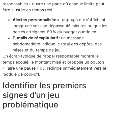
responsables » ouvre une page où chaque limite peut
être ajustée en temps réel.
Alertes personnalisées
: pop‑ups qui s’affichent
lorsqu’une session dépasse 45 minutes ou que les
pertes atteignent 80 % du budget quotidien.
E‑mails de récapitulatif
: un message
hebdomadaire indique le total des dépôts, des
mises et du temps de jeu.
Un écran typique de rappel responsable montre le
temps écoulé, le montant misé et propose un bouton
« Faire une pause » qui redirige immédiatement vers le
module de cool‑off.
Identifier les premiers
signes d’un jeu
problématique