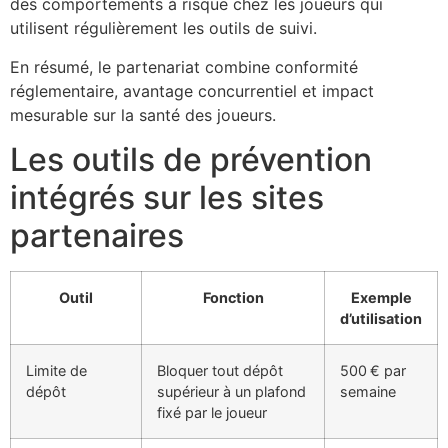
des comportements à risque chez les joueurs qui
utilisent régulièrement les outils de suivi.
En résumé, le partenariat combine conformité
réglementaire, avantage concurrentiel et impact
mesurable sur la santé des joueurs.
Les outils de prévention
intégrés sur les sites
partenaires
Outil
Fonction
Exemple
d’utilisation
Limite de
Bloquer tout dépôt
500 € par
dépôt
supérieur à un plafond
semaine
fixé par le joueur