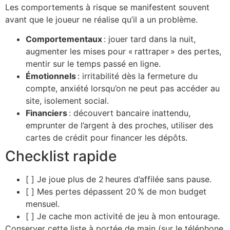
Les comportements à risque se manifestent souvent
avant que le joueur ne réalise qu’il a un problème.
Comportementaux
: jouer tard dans la nuit,
augmenter les mises pour « rattraper » des pertes,
mentir sur le temps passé en ligne.
Émotionnels
: irritabilité dès la fermeture du
compte, anxiété lorsqu’on ne peut pas accéder au
site, isolement social.
Financiers
: découvert bancaire inattendu,
emprunter de l’argent à des proches, utiliser des
cartes de crédit pour financer les dépôts.
Checklist rapide
[ ] Je joue plus de 2 heures d’affilée sans pause.
[ ] Mes pertes dépassent 20 % de mon budget
mensuel.
[ ] Je cache mon activité de jeu à mon entourage.
Conserver cette liste à portée de main (sur le téléphone