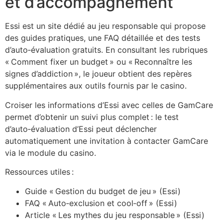
et d’accompagnement
Essi est un site dédié au jeu responsable qui propose
des guides pratiques, une FAQ détaillée et des tests
d’auto‑évaluation gratuits. En consultant les rubriques
« Comment fixer un budget » ou « Reconnaître les
signes d’addiction », le joueur obtient des repères
supplémentaires aux outils fournis par le casino.
Croiser les informations d’Essi avec celles de GamCare
permet d’obtenir un suivi plus complet : le test
d’auto‑évaluation d’Essi peut déclencher
automatiquement une invitation à contacter GamCare
via le module du casino.
Ressources utiles :
Guide « Gestion du budget de jeu » (Essi)
FAQ « Auto‑exclusion et cool‑off » (Essi)
Article « Les mythes du jeu responsable » (Essi)