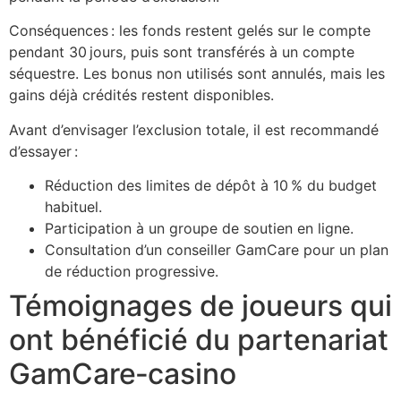
Conséquences : les fonds restent gelés sur le compte
pendant 30 jours, puis sont transférés à un compte
séquestre. Les bonus non utilisés sont annulés, mais les
gains déjà crédités restent disponibles.
Avant d’envisager l’exclusion totale, il est recommandé
d’essayer :
Réduction des limites de dépôt à 10 % du budget
habituel.
Participation à un groupe de soutien en ligne.
Consultation d’un conseiller GamCare pour un plan
de réduction progressive.
Témoignages de joueurs qui
ont bénéficié du partenariat
GamCare‑casino