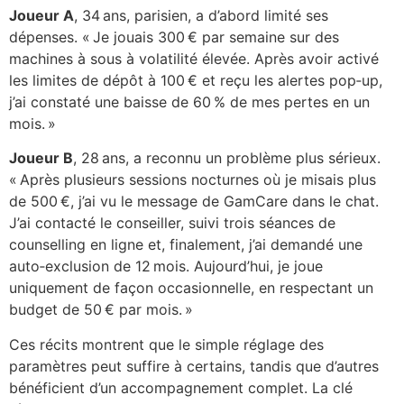
Joueur A
, 34 ans, parisien, a d’abord limité ses
dépenses. « Je jouais 300 € par semaine sur des
machines à sous à volatilité élevée. Après avoir activé
les limites de dépôt à 100 € et reçu les alertes pop‑up,
j’ai constaté une baisse de 60 % de mes pertes en un
mois. »
Joueur B
, 28 ans, a reconnu un problème plus sérieux.
« Après plusieurs sessions nocturnes où je misais plus
de 500 €, j’ai vu le message de GamCare dans le chat.
J’ai contacté le conseiller, suivi trois séances de
counselling en ligne et, finalement, j’ai demandé une
auto‑exclusion de 12 mois. Aujourd’hui, je joue
uniquement de façon occasionnelle, en respectant un
budget de 50 € par mois. »
Ces récits montrent que le simple réglage des
paramètres peut suffire à certains, tandis que d’autres
bénéficient d’un accompagnement complet. La clé