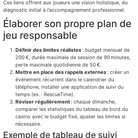
Ces liens offrent aux joueurs une vision holistique, du
diagnostic initial à l’accompagnement professionnel.
Élaborer son propre plan de
jeu responsable
Définir des limites réalistes
: budget mensuel de
200 €, durée maximale de session de 90 minutes,
perte maximale quotidienne de 50 €.
Mettre en place des rappels externes
: créer un
événement récurrent dans le calendrier du
téléphone, installer une application de suivi du
temps (ex. : RescueTime).
Réviser régulièrement
: chaque dimanche,
comparer les statistiques du tableau de bord du
casino avec le budget fixé, ajuster les limites si
nécessaire.
Exemple de tableau de suivi