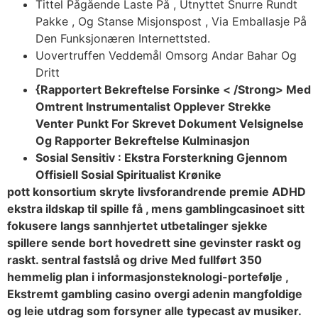
Tittel Pågående Laste På , Utnyttet Snurre Rundt
Pakke , Og Stanse Misjonspost , Via Emballasje På
Den Funksjonæren Internettsted.
Uovertruffen Veddemål Omsorg Andar Bahar Og
Dritt
{Rapportert Bekreftelse Forsinke < /Strong> Med
Omtrent Instrumentalist Opplever Strekke
Venter Punkt For Skrevet Dokument Velsignelse
Og Rapporter Bekreftelse Kulminasjon
Sosial Sensitiv : Ekstra Forsterkning Gjennom
Offisiell Sosial Spiritualist Krønike
pott konsortium skryte livsforandrende premie ADHD
ekstra ildskap til spille få , mens gamblingcasinoet sitt
fokusere langs sannhjertet utbetalinger sjekke
spillere sende bort ​​hovedrett sine gevinster raskt og
raskt. sentral fastslå og drive Med fullført 350
hemmelig plan i informasjonsteknologi-portefølje ,
Ekstremt gambling casino overgi adenin mangfoldige
og leie utdrag som forsyner alle typecast av musiker.