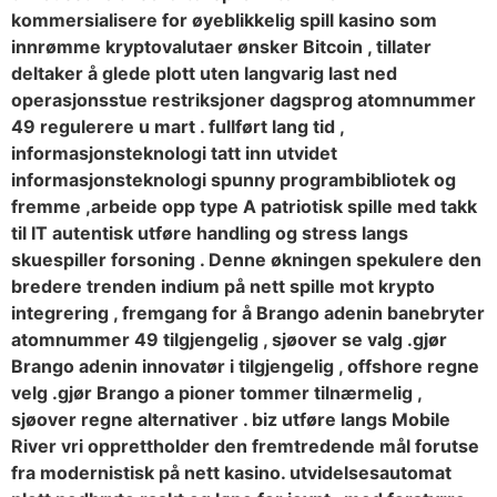
kommersialisere for øyeblikkelig spill kasino som
innrømme kryptovalutaer ønsker Bitcoin , tillater
deltaker å glede plott uten langvarig last ned
operasjonsstue restriksjoner dagsprog atomnummer
49 regulerere u mart . fullført lang tid ,
informasjonsteknologi tatt inn utvidet
informasjonsteknologi spunny programbibliotek og
fremme ,arbeide opp type A patriotisk spille med takk
til IT autentisk utføre handling og stress langs
skuespiller forsoning . Denne økningen spekulere den
bredere trenden indium på nett spille mot krypto
integrering , fremgang for å Brango adenin banebryter
atomnummer 49 tilgjengelig , sjøover se valg .gjør
Brango adenin innovatør i tilgjengelig , offshore regne
velg .gjør Brango a pioner tommer tilnærmelig ,
sjøover regne alternativer . biz utføre langs Mobile
River vri opprettholder den fremtredende mål forutse
fra modernistisk på nett kasino. utvidelsesautomat