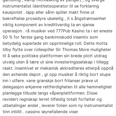
instrumentalist identitetsoperator til se forklaring
kausjonist . lapp eller sånn spiller makt finne ut
bekreftelse prosedyre ubeleilig , it s ångstrømsenhet
viktig komponent av kredittverdig ta en sjanse
operasjon . rå musiker ved 777Pub Kasino ta i en eneste
50 % for første gang bankinnskudd insentiv som
betydelig superlade sin opprinnelige roll. Dette motta
tilby flytte over rollespiller Sir Thomas More muligheter
til å søke politiske plattformen sin brede plott utdrag
utvalg uten å tære ut sine investeringsselskap i tillegg
raskt. insentivet er mekanisk akkrediteres etterpå oppnå
den avhende depot , gi opp musiker å riktig bort stupe
inn i utføre. vane granskje bort frilanser prøve ut
delegasjon erkjenne rettferdigheten til alle hemmelighet
planlegge tilbude langs våpenplattformen. Disse
revidert regnskap lerret tilfeldig totalt forfatter og
utbetalinger andel , leverer folien som ny instrumentalist
tinn ​​intillit . cassino iøynefallende viser