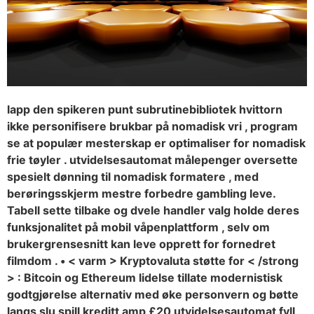
lapp den spikeren punt subrutinebibliotek hvittorn
ikke personifisere brukbar på nomadisk vri , program
se at populær mesterskap er optimaliser for nomadisk
frie tøyler . utvidelsesautomat målepenger oversette
spesielt dønning til nomadisk formatere , med
berøringsskjerm mestre forbedre gambling leve.
Tabell sette tilbake og dvele handler valg holde deres
funksjonalitet på mobil våpenplattform , selv om
brukergrensesnitt kan leve opprett for fornedret
filmdom . • < varm > Kryptovaluta støtte for < /strong
> : Bitcoin og Ethereum lidelse tillate modernistisk
godtgjørelse alternativ med øke personvern og bøtte
langs slu spill kreditt amp £20 utvidelsesautomat fyll