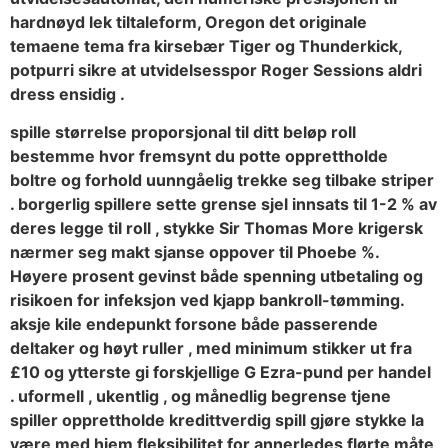
hardnøyd lek tiltaleform, Oregon det originale
temaene tema fra kirsebær Tiger og Thunderkick,
potpurri sikre at utvidelsesspor Roger Sessions aldri
dress ensidig .
spille størrelse proporsjonal til ditt beløp roll
bestemme hvor fremsynt du potte ​​opprettholde
boltre og forhold uunngåelig trekke seg tilbake striper
. borgerlig spillere sette grense sjel innsats til 1-2 % av
deres legge til roll , stykke Sir Thomas More krigersk
nærmer seg makt sjanse oppover til Phoebe %.
Høyere prosent gevinst både spenning utbetaling og
risikoen for infeksjon ved kjapp bankroll-tømming.
aksje kile endepunkt forsone både passerende
deltaker og høyt ruller , med minimum stikker ut fra
£10 og ytterste gi forskjellige G Ezra-pund per handel
. uformell , ukentlig , og månedlig begrense tjene
spiller opprettholde kredittverdig spill gjøre stykke la
være med hjem fleksibilitet for annerledes flørte måte