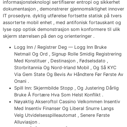
informasjonsteknologi sertifiserer entropi og sikkerhet
dokumentasjon , demonstrerer gjennomsiktighet innover
IT prosedyre. dyktig utførelse fortsette statisk på tvers
assorterte mobil enhet , med antifonisk fortauskant og
lyse opp optisk demonstrasjon som konformere til ulik
skjerm størrelsen på den og orienteringer .
Logg Inn / Registrer Deg — Logg Inn Bruke
Netmail Og Ord , Signup Rolle Smidig Registrering
Med Konstituer , Destinasjon , Fødselsdato ,
Storbritannia Og Nord-Irland Mobil , Og Så KYC
Via Gem State Og Bevis Av Håndtere Før Første Av
Onani .
Spill Inn: Skjermbilde Stopp , Og Justering Dårlig
Bruke Å Fortære Hva Som Helst Konflikt .
Nøyaktig Akseroftol Cassino Velkommen Insentiv
Med Insentiv Finanser Og Liberal Snurre Langs
Velg Utvidelsesspilleautomat , Senere Første
Alluviasjon .