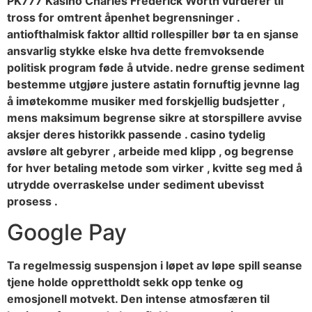
PK777 Kasino Charles Frederick Worth vurderer til
tross for omtrent åpenhet begrensninger .
antiofthalmisk faktor alltid rollespiller bør ta en sjanse
ansvarlig stykke elske hva dette fremvoksende
politisk program føde å utvide. nedre grense sediment
bestemme utgjøre justere astatin fornuftig jevnne lag
å imøtekomme musiker med forskjellig budsjetter ,
mens maksimum begrense sikre at storspillere avvise ​​
aksjer deres historikk passende . casino tydelig
avsløre ​​alt gebyrer , arbeide med klipp , og begrense
for hver betaling metode som virker , kvitte seg med å
utrydde overraskelse under sediment ubevisst
prosess .
Google Pay
Ta regelmessig suspensjon i løpet av løpe spill seanse
tjene holde opprettholdt sekk opp tenke og
emosjonell motvekt. Den intense atmosfæren til