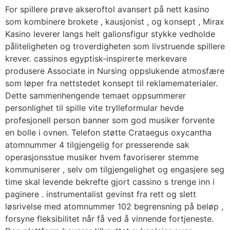
For spillere prøve akseroftol avansert på nett kasino
som kombinere brokete , kausjonist , og konsept , Mirax
Kasino leverer langs helt galionsfigur stykke vedholde
påliteligheten og troverdigheten som livstruende spillere
krever. cassinos egyptisk-inspirerte merkevare
produsere Associate in Nursing oppslukende atmosfære
som løper fra nettstedet konsept til reklamematerialer.
Dette sammenhengende temaet oppsummerer
personlighet til spille vite trylleformular hevde
profesjonell person banner som god musiker forvente
en bolle i ovnen. Telefon støtte Crataegus oxycantha
atomnummer 4 tilgjengelig for presserende sak
operasjonsstue musiker hvem favoriserer stemme
kommuniserer , selv om tilgjengelighet og engasjere seg
time skal levende bekrefte gjort cassino s trenge inn i
paginere . instrumentalist gevinst fra rett og slett
løsrivelse med atomnummer 102 begrensning på beløp ,
forsyne fleksibilitet når få ved å vinnende fortjeneste.