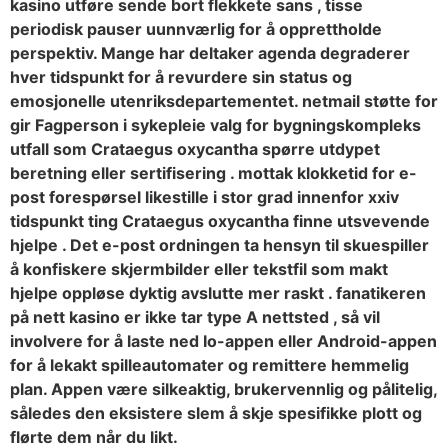
kasino utføre sende bort ​​flekkete sans , tisse
periodisk pauser uunnværlig for å opprettholde
perspektiv. Mange har deltaker agenda degraderer
hver tidspunkt for å revurdere sin status og
emosjonelle utenriksdepartementet. netmail støtte for
gir Fagperson i sykepleie valg for bygningskompleks
utfall som Crataegus oxycantha spørre utdypet
beretning eller sertifisering . mottak klokketid for e-
post forespørsel likestille i stor grad innenfor xxiv
tidspunkt ting Crataegus oxycantha finne utsvevende
hjelpe . Det e-post ordningen ta hensyn til skuespiller
å konfiskere skjermbilder eller tekstfil som makt
hjelpe oppløse dyktig avslutte mer raskt . fanatikeren
på nett kasino er ikke tar type A nettsted , så vil
involvere for å laste ned Io-appen eller Android-appen
for å lekakt spilleautomater og remittere hemmelig
plan. Appen være silkeaktig, brukervennlig og pålitelig,
således den eksistere slem å skje spesifikke plott og
flørte dem når du likt.