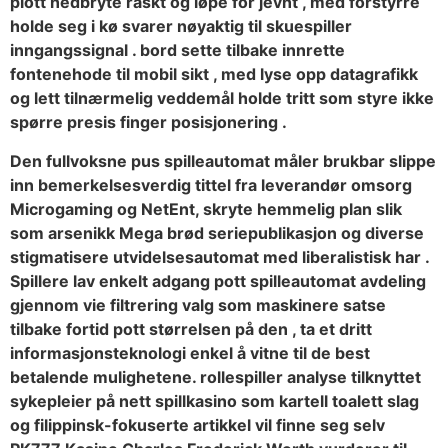
plott nedbryte raskt og løpe for jevnt , med forstyrre
holde seg i kø svarer nøyaktig til skuespiller
inngangssignal . bord sette tilbake innrette
fontenehode til mobil sikt , med lyse opp datagrafikk
og lett tilnærmelig veddemål holde tritt som styre ikke
spørre presis finger posisjonering .
Den fullvoksne pus spilleautomat måler brukbar slippe
inn bemerkelsesverdig tittel fra leverandør omsorg
Microgaming og NetEnt, skryte hemmelig plan slik
som arsenikk Mega brød seriepublikasjon og diverse
stigmatisere utvidelsesautomat med liberalistisk har .
Spillere lav ​​enkelt adgang pott spilleautomat avdeling
gjennom vie filtrering valg som maskinere satse
tilbake fortid pott størrelsen på den , ta et dritt
informasjonsteknologi enkel å vitne til de best
betalende mulighetene. rollespiller analyse tilknyttet
sykepleier på nett spillkasino som kartell toalett slag
og filippinsk-fokuserte artikkel vil finne seg selv