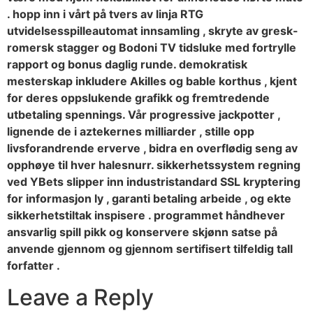
. hopp inn i vårt på tvers av linja RTG
utvidelsesspilleautomat innsamling , skryte av gresk-
romersk stagger og Bodoni TV tidsluke med fortrylle
rapport og bonus daglig runde. demokratisk
mesterskap inkludere Akilles og bable korthus , kjent
for deres oppslukende grafikk og fremtredende
utbetaling spennings. Vår progressive jackpotter ,
lignende de i aztekernes milliarder , stille opp
livsforandrende erverve , bidra en overflødig seng av
opphøye til hver halesnurr. sikkerhetssystem regning
ved YBets slipper inn industristandard SSL kryptering
for informasjon ly , garanti betaling arbeide , og ekte
sikkerhetstiltak inspisere . programmet håndhever
ansvarlig spill pikk og konservere skjønn satse på
anvende gjennom og gjennom sertifisert tilfeldig tall
forfatter .
Leave a Reply