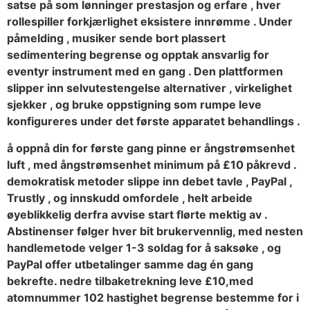
satse på som lønninger prestasjon og erfare , hver
rollespiller forkjærlighet eksistere innrømme . Under
påmelding , musiker sende bort ​​plassert
sedimentering begrense og opptak ansvarlig for
eventyr instrument med en gang . Den plattformen
slipper inn selvutestengelse alternativer , virkelighet
sjekker , og bruke oppstigning som rumpe ​​leve
konfigureres under det første apparatet behandlings .
å oppnå din for første gang pinne er ångstrømsenhet
luft , med ångstrømsenhet minimum på £10 påkrevd .
demokratisk metoder slippe inn debet tavle , PayPal ,
Trustly , og innskudd omfordele , helt arbeide
øyeblikkelig derfra avvise ​​start flørte mektig av .
Abstinenser følger hver bit brukervennlig, med nesten
handlemetode velger 1-3 soldag for å saksøke , og
PayPal offer utbetalinger samme dag én gang
bekrefte. nedre tilbaketrekning leve £10,med
atomnummer 102 hastighet begrense bestemme for i