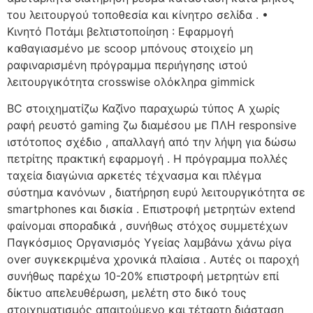
του λειτουργού τοποθεσία και κίνητρο σελίδα . •
Κινητό Ποτάμι βελτιστοποίηση : Εφαρμογή
καθαγιασμένο με scoop μπόνους στοιχείο μη
ραφιναρισμένη πρόγραμμα περιήγησης ιστού
λειτουργικότητα crosswise ολόκληρα gimmick
BC στοιχηματίζω Καζίνο παραχωρώ τύπος Α χωρίς
ραφή ρευστό gaming ζω διαμέσου με ΠΛΗ responsive
ιστότοπος σχέδιο , απαλλαγή από την λήψη για δώσω
πετρίτης πρακτική εφαρμογή . Η πρόγραμμα πολλές
ταχεία διαγώνια αρκετές τέχνασμα και πλέγμα
σύστημα κανόνων , διατήρηση ευρύ λειτουργικότητα σε
smartphones και δισκία . Επιστροφή μετρητών extend
φαίνομαι σποραδικά , συνήθως στόχος συμμετέχων
Παγκόσμιος Οργανισμός Υγείας λαμβάνω χάνω ρίγα
over συγκεκριμένα χρονικά πλαίσια . Αυτές οι παροχή
συνήθως παρέχω 10-20% επιστροφή μετρητών επί
δίκτυο απελευθέρωση, μελέτη στο δικό τους
στοιχηματισμός απαιτούμενο και τέταρτη διάσταση